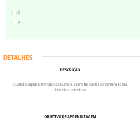
DETALHES
DESCRIÇÃO
Ajudará a captar a atenção dos alunos e, assim, facilitará a compreensão das
diferentes isometrias.
OBJETIVO DE APRENDIZAGEM