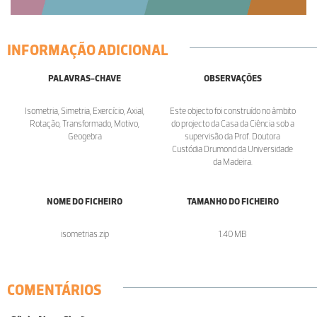
INFORMAÇÃO ADICIONAL
PALAVRAS-CHAVE
OBSERVAÇÕES
Isometria, Simetria, Exercício, Axial,
Este objecto foi construído no âmbito
Rotação, Transformado, Motivo,
do projecto da Casa da Ciência sob a
Geogebra
supervisão da Prof. Doutora
Custódia Drumond da Universidade
da Madeira.
NOME DO FICHEIRO
TAMANHO DO FICHEIRO
isometrias.zip
1.40 MB
COMENTÁRIOS