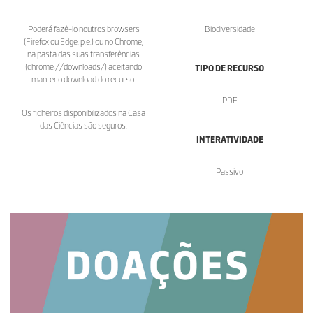
Poderá fazê-lo noutros browsers
Biodiversidade
(Firefox ou Edge, p.e.) ou no Chrome,
na pasta das suas transferências
(chrome://downloads/) aceitando
TIPO DE RECURSO
manter o download do recurso.
PDF
Os ficheiros disponibilizados na Casa
das Ciências são seguros.
INTERATIVIDADE
Passivo