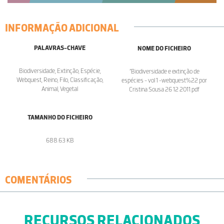
INFORMAÇÃO ADICIONAL
PALAVRAS-CHAVE
NOME DO FICHEIRO
Biodiversidade, Extinção, Espécie,
“Biodiversidade e extinção de
Webquest, Reino, Filo, Classificação,
espécies - vol 1 -webquest%22 por
Animal, Vegetal
Cristina Sousa 26 12 2011.pdf
TAMANHO DO FICHEIRO
688.63 KB
COMENTÁRIOS
RECURSOS RELACIONADOS