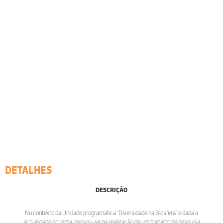
DETALHES
DESCRIÇÃO
No contexto da Unidade programática “Diversidade na Biosfera” e dada a
actualidade do tema, pensou-se na realização de um trabalho de pesquisa