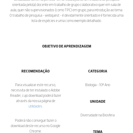
orientada pelo(a) docente em trabalho de grupo colaborativo quer em sala de
aula, quer não supervisionados (como TPC) em grupo, para introdução ao tema.
O trabalho de pesquisa - webquest - é devidamente orientado e é fornecida uma
lista de espécies e uma como exemplo detalhado.
OBJETIVO DE APRENDIZAGEM
RECOMENDAÇÃO
CATEGORIA
Para visualizar este recurso,
Biologia - 10º Ano
necessita de ter instalado o Adobe
Reader, cujo download poderá fazer
através da nossa página de
UNIDADE
utilidades
.
Diversidade na Biosfera
Poderá não conseguir fazer o
download deste recurso no Google
Chrome.
TEMA