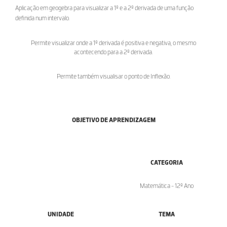
Aplicação em geogebra para visualizar a 1º e a 2º derivada de uma função
definida num intervalo.
Permite visualizar onde a 1º derivada é positiva e negativa, o mesmo
acontecendo para a 2º derivada.
Permite também visualisar o ponto de Inflexão.
OBJETIVO DE APRENDIZAGEM
CATEGORIA
Matemática - 12º Ano
UNIDADE
TEMA