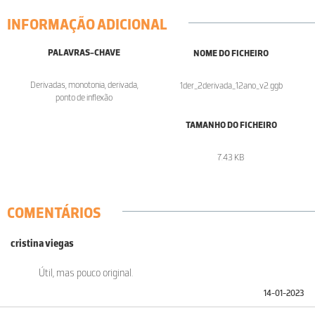
INFORMAÇÃO ADICIONAL
PALAVRAS-CHAVE
NOME DO FICHEIRO
Derivadas, monotonia, derivada,
1der_2derivada_12ano_v2.ggb
ponto de inflexão
TAMANHO DO FICHEIRO
7.43 KB
COMENTÁRIOS
cristina viegas
Útil, mas pouco original.
14-01-2023