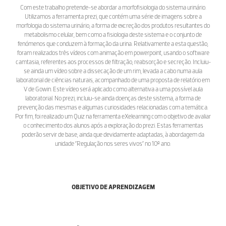
Com este trabalho pretende-se abordar a morfofisiologia do sistema urinário.
Utilizamos a ferramenta prezi, que contém uma série de imagens sobre a
morfologia do sistema urinário, a forma de excreção dos produtos resultantes do
metabolismo celular, bem como a fisiologia deste sistema e o conjunto de
fenómenos que conduzem à formação da urina. Relativamente a esta questão,
foram realizados três vídeos com animação em powerpoint, usando o software
camtasia, referentes aos processos de filtração, reabsorção e secreção. Incluiu-
se ainda um vídeo sobre a dissecação de um rim, levada a cabo numa aula
laboratorial de ciências naturais, acompanhado de uma proposta de relatório em
V de Gowin. Este vídeo será aplicado como alternativa a uma possível aula
laboratorial. No prezi, incluiu-se ainda doenças deste sistema, a forma de
prevenção das mesmas e algumas curiosidades relacionadas com a temática.
Por fim, foi realizado um Quiz na ferramenta eXelearning com o objetivo de avaliar
o conhecimento dos alunos após a exploração do prezi. Estas ferramentas
poderão servir de base, ainda que devidamente adaptadas, à abordagem da
unidade ”Regulação nos seres vivos” no 10º ano.
OBJETIVO DE APRENDIZAGEM