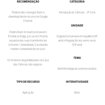
RECOMENDAÇÃO
CATEGORIA
Poderá não conseguir fazer o
Introdução às Ciências - 3º Ciclo
download deste recurso no Google
Chrome.
UNIDADE
Poderá fazê-lo noutros browsers
(Firefox ou Edge, p.e.) ou no Chrome,
Organismo humano em equilíbrio (9º
na pasta das suas transferências
ano) e Regulação nos seres vivos
(chrome://downloads/) aceitando
(10º ano)
manter o download do recurso.
TEMA
Os ficheiros disponibilizados na Casa
das Ciências são seguros.
Morfofisiologia do sistema urinário
TIPO DE RECURSO
INTERATIVIDADE
Aplicação
Ativo