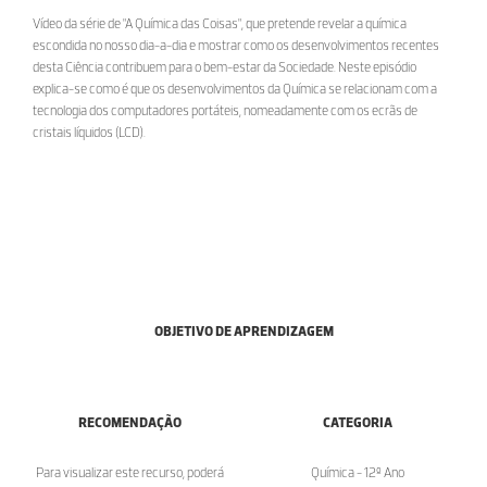
Vídeo da série de "A Química das Coisas", que pretende revelar a química
escondida no nosso dia-a-dia e mostrar como os desenvolvimentos recentes
desta Ciência contribuem para o bem-estar da Sociedade. Neste episódio
explica-se como é que os desenvolvimentos da Química se relacionam com a
tecnologia dos computadores portáteis, nomeadamente com os ecrãs de
cristais líquidos (LCD).
OBJETIVO DE APRENDIZAGEM
RECOMENDAÇÃO
CATEGORIA
Para visualizar este recurso, poderá
Química - 12º Ano