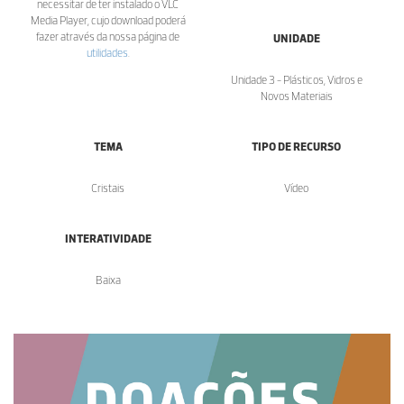
necessitar de ter instalado o VLC
Media Player, cujo download poderá
fazer através da nossa página de
UNIDADE
utilidades
.
Unidade 3 - Plásticos, Vidros e
Novos Materiais
TEMA
TIPO DE RECURSO
Cristais
Vídeo
INTERATIVIDADE
Baixa