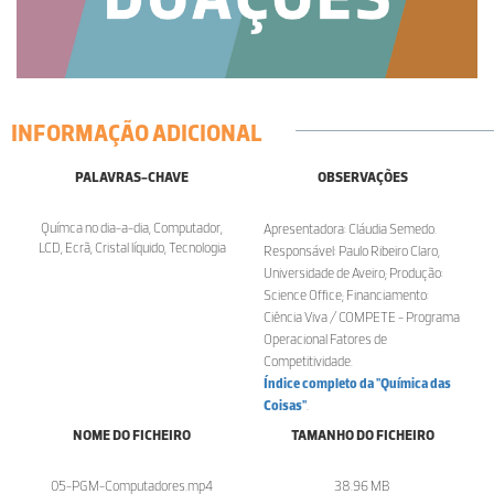
INFORMAÇÃO ADICIONAL
PALAVRAS-CHAVE
OBSERVAÇÕES
Químca no dia-a-dia, Computador,
Apresentadora: Cláudia Semedo.
LCD, Ecrã, Cristal líquido, Tecnologia
Responsável: Paulo Ribeiro Claro,
Universidade de Aveiro; Produção:
Science Office; Financiamento:
Ciência Viva / COMPETE - Programa
Operacional Fatores de
Competitividade.
Índice completo da "Química das
Coisas"
.
NOME DO FICHEIRO
TAMANHO DO FICHEIRO
05-PGM-Computadores.mp4
38.96 MB