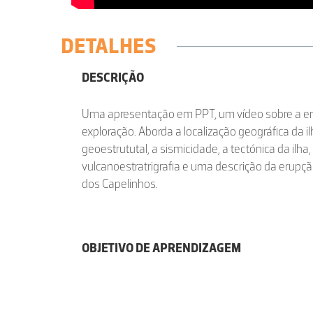
DETALHES
DESCRIÇÃO
Uma apresentação em PPT, um vídeo sobre a er
exploração. Aborda a localização geográfica da il
geoestrututal, a sismicidade, a tectónica da ilha
vulcanoestratrigrafia e uma descrição da erup
dos Capelinhos.
OBJETIVO DE APRENDIZAGEM