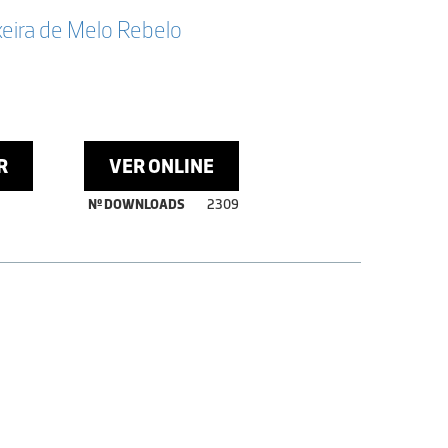
xeira de Melo Rebelo
R
VER ONLINE
Nº DOWNLOADS
2309