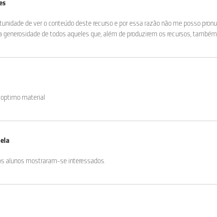
es
tunidade de ver o conteúdo deste recurso e por essa razão não me posso pronun
a generosidade de todos aqueles que, além de produzirem os recursos, também
 optimo material
pela
 os alunos mostraram-se interessados.