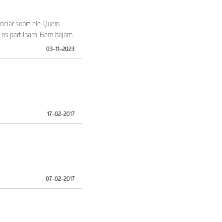
ciar sobre ele. Quero
 os partilham. Bem hajam.
03-11-2023
17-02-2017
07-02-2017