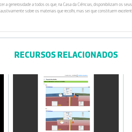
r a generosidade a todos os que, na Casa da Ciências, disponibilizam os seus 
austivamente sobre os materiais que recolhi, mas sei que constituem excelent
RECURSOS RELACIONADOS