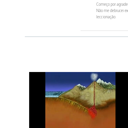
Começo por agradece
Não me debrucei ex
leccionação.