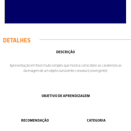
DETALHES
DESCRIÇÃO
Apresentação em flash muito simples que mostra como obter as caraterísticas
da imagem de um objeto numa lente convexa (convergente).
OBJETIVO DE APRENDIZAGEM
RECOMENDAÇÃO
CATEGORIA