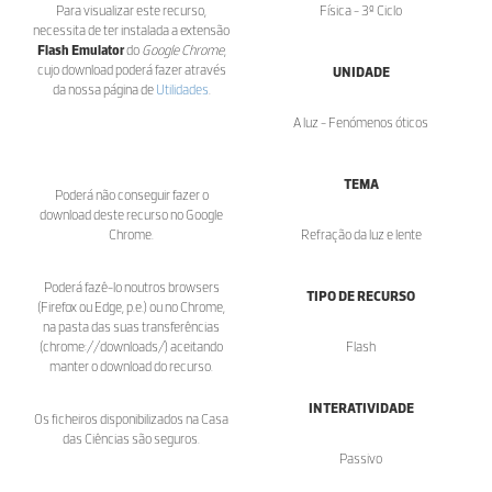
Para visualizar este recurso,
Física - 3º Ciclo
necessita de ter instalada a extensão
Flash Emulator
do
Google Chrome
,
cujo download poderá fazer através
UNIDADE
da nossa página de
Utilidades
.
A luz - Fenómenos óticos
TEMA
Poderá não conseguir fazer o
download deste recurso no Google
Chrome.
Refração da luz e lente
Poderá fazê-lo noutros browsers
TIPO DE RECURSO
(Firefox ou Edge, p.e.) ou no Chrome,
na pasta das suas transferências
(chrome://downloads/) aceitando
Flash
manter o download do recurso.
INTERATIVIDADE
Os ficheiros disponibilizados na Casa
das Ciências são seguros.
Passivo