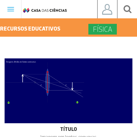
Toggle
navigation
FÍSICA
RECURSOS EDUCATIVOS
TÍTULO
Imagem em lentes convexas