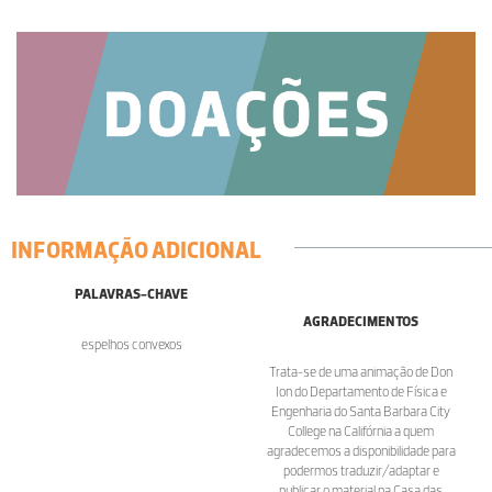
INFORMAÇÃO ADICIONAL
PALAVRAS-CHAVE
AGRADECIMENTOS
espelhos convexos
Trata-se de uma animação de Don
Ion do Departamento de Física e
Engenharia do Santa Barbara City
College na Califórnia a quem
agradecemos a disponibilidade para
podermos traduzir/adaptar e
publicar o material na Casa das