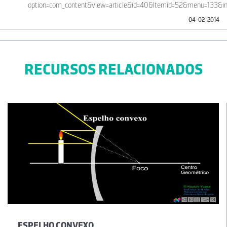
option=com_content&view=article&id=40&Itemid=52&menu=133&in
04-02-2014
RECURSOS RELACIONADOS
ESPELHO CONVEXO