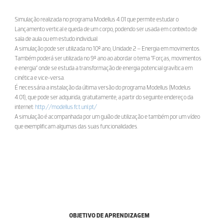
Simulação realizada no programa Modellus 4.01 que permite estudar o
Lançamento vertical e queda de um corpo, podendo ser usada em contexto de
sala de aula ou em estudo individual.
A simulação pode ser utilizada no 10º ano, Unidade 2 – Energia em movimentos.
Também poderá ser utilizada no 9º ano ao abordar o tema “Forças, movimentos
e energia” onde se estuda a transformação de energia potencial gravítica em
cinética e vice-versa.
É necessária a instalação da última versão do programa Modellus (Modelus
4.01), que pode ser adquirida, gratuitamente, a partir do seguinte endereço da
internet:
http://modellus.fct.unl.pt/
A simulação é acompanhada por um guião de utilização e também por um vídeo
que exemplificam algumas das suas funcionalidades.
OBJETIVO DE APRENDIZAGEM