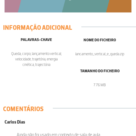
INFORMAÇÃO ADICIONAL
PALAVRAS-CHAVE
NOME DO FICHEIRO
Queda, corpo, lançamento vertical,
lancamento_vertical_e_queda.zip
velocidade, trajetória, energia
cinética, trajectória
TAMANHO DO FICHEIRO
7.76 MB
COMENTÁRIOS
Carlos Dias
Ainda não foi usado em contexto de sala de aula