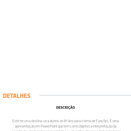
DETALHES
DESCRIÇÃO
Este recurso destina-se a alunos do 8º Ano para o tema de Funções. É uma
apresentação em PowerPoint que tem como objetivo a interpretação da