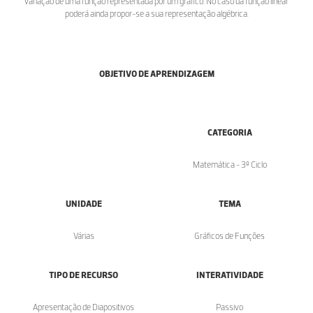
variação de uma função representada por um gráfico. No caso da função linear
poderá ainda propor-se a sua representação algébrica.
OBJETIVO DE APRENDIZAGEM
CATEGORIA
Matemática - 3º Ciclo
UNIDADE
TEMA
Várias
Gráficos de Funções
TIPO DE RECURSO
INTERATIVIDADE
Apresentação de Diapositivos
Passivo