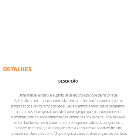
DETALHES
DESCRIÇÃO
Uma análise, ainda que superficial, de alguns episódios da história da
Matemática, mostra-nos como esta ciência se revelou fundamental para o
progresso dos vários ramos do saber. Se recuarmos à Antiguidade deparamo-
nos com os feitos geniais de astrónomos gregos que, usando geometria
elementar, conseguiram determinar as dimensões dos raios da Terra, da Lua e
do Sol. Também a medição do tempo preocupou os sábios da antiguidade e,
também neste caso, a associação entre a Astronomia e a Matemática foi
fundamental. Questões como “O que origina a variação da direcção das sombras