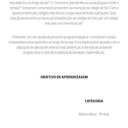
dos objectos ao longo do dia?” e “Como tirar partido dessa variação para medir o
tempo?” estiveram certamente presentes na invenção do relógio de Sol. Com o
aparecimento dos relógios mecânicos surgiu naturalmente a pergunta “Que
relação existe entre as horas assinaladas por um relógio de Sol e por um relógio
mecânico no mesmo local?”
Pretende-se com auxílio do presente programa explicar como foram sendo
respondidas estas questões ao longo do tempo. Esta explicação é apoiada com a
utilização de aplicações interactivas dinâmicas. Este tipo de ambiente
proporciona o controlo e exploração de ideias matemáticas.
OBJETIVO DE APRENDIZAGEM
CATEGORIA
Matemática - 11º Ano