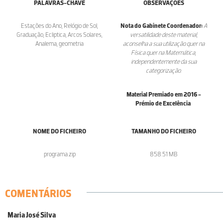
PALAVRAS-CHAVE
OBSERVAÇÕES
Estações do Ano, Relógio de Sol,
Nota do Gabinete Coordenador:
A
Graduação, Ecliptica, Arcos Solares,
versatilidade deste material,
Analema, geometria
aconselha a sua utilização quer na
Física quer na Matemática,
independentemente da sua
categorização.
Material Premiado em 2016 -
Prémio de Excelência
.
NOME DO FICHEIRO
TAMANHO DO FICHEIRO
programa.zip
858.51 MB
COMENTÁRIOS
Maria José Silva