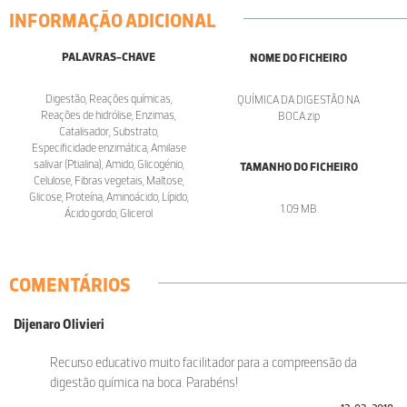
INFORMAÇÃO ADICIONAL
PALAVRAS-CHAVE
NOME DO FICHEIRO
Digestão, Reações químicas,
QUÍMICA DA DIGESTÃO NA
Reações de hidrólise, Enzimas,
BOCA.zip
Catalisador, Substrato,
Especificidade enzimática, Amilase
salivar (Ptialina), Amido, Glicogénio,
TAMANHO DO FICHEIRO
Celulose, Fibras vegetais, Maltose,
Glicose, Proteína, Aminoácido, Lípido,
1.09 MB
Ácido gordo, Glicerol
COMENTÁRIOS
Dijenaro Olivieri
Recurso educativo muito facilitador para a compreensão da
digestão química na boca. Parabéns!