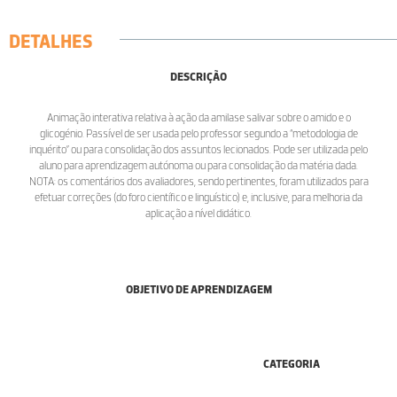
DETALHES
DESCRIÇÃO
Animação interativa relativa à ação da amilase salivar sobre o amido e o
glicogénio. Passível de ser usada pelo professor segundo a “metodologia de
inquérito” ou para consolidação dos assuntos lecionados. Pode ser utilizada pelo
aluno para aprendizagem autónoma ou para consolidação da matéria dada.
NOTA: os comentários dos avaliadores, sendo pertinentes, foram utilizados para
efetuar correções (do foro científico e linguístico) e, inclusive, para melhoria da
aplicação a nível didático.
OBJETIVO DE APRENDIZAGEM
CATEGORIA