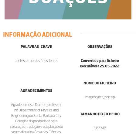
INFORMAÇÃO ADICIONAL
PALAVRAS-CHAVE
OBSERVAÇÕES
Lentes de bordos finos, lentes
Convertido para ficheiro
executável a 25.05.2022
.
NOME DO FICHEIRO
AGRADECIMENTOS
imageobject_pok.zip
Agradecemos a Don Ion, professor
no Department of Physics and
TAMANHO DO FICHEIRO
Engineering do Santa Barbara City
College a disponibilidade para
colocação, tradução e adaptação do
3.87 MB
seu material na Casa das Ciências.