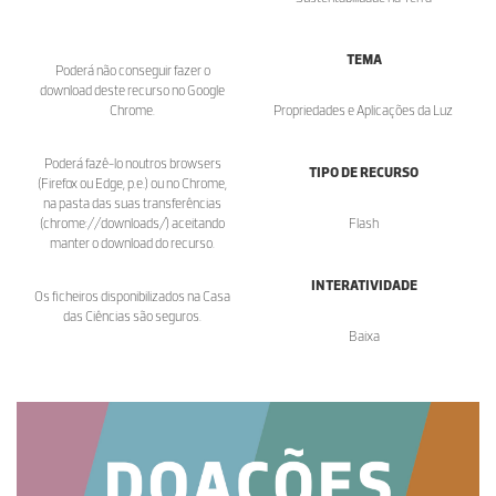
TEMA
Poderá não conseguir fazer o
download deste recurso no Google
Chrome.
Propriedades e Aplicações da Luz
Poderá fazê-lo noutros browsers
TIPO DE RECURSO
(Firefox ou Edge, p.e.) ou no Chrome,
na pasta das suas transferências
(chrome://downloads/) aceitando
Flash
manter o download do recurso.
INTERATIVIDADE
Os ficheiros disponibilizados na Casa
das Ciências são seguros.
Baixa