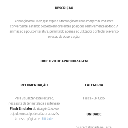
DESCRIÇÃO
Animação em Flash, que explica a formação de uma imagem numa lente
convergente, estando o objeto em diferentes posições relativamente ao foco. A
animação é pouco interativa, permitindo apenas ao utilizador controlar o avanço
e recuo da observação.
OBJETIVO DE APRENDIZAGEM
RECOMENDAÇÃO
CATEGORIA
Para visualizar este recurso,
Física - 3º Ciclo
necessita de ter instalada a extensão
Flash Emulator
do
Google Chrome
,
cujo download poderá fazer através
UNIDADE
da nossa página de
Utilidades
.
Sustentabilidade na Terra