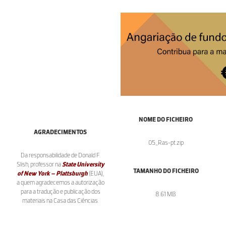
NOME DO FICHEIRO
AGRADECIMENTOS
05_Ras-pt.zip
Da responsabilidade de Donald F.
Slish, professor na
State University
TAMANHO DO FICHEIRO
of New York – Plattsburgh
(EUA),
a quem agradecemos a autorização
para a tradução e publicação dos
8.61 MB
materiais na Casa das Ciências.