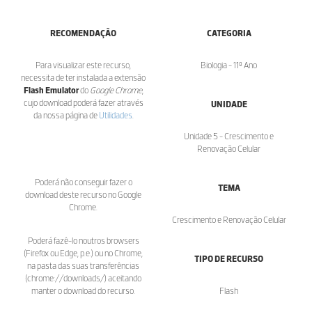
RECOMENDAÇÃO
CATEGORIA
Para visualizar este recurso,
Biologia - 11º Ano
necessita de ter instalada a extensão
Flash Emulator
do
Google Chrome
,
cujo download poderá fazer através
UNIDADE
da nossa página de
Utilidades
.
Unidade 5 - Crescimento e
Renovação Celular
Poderá não conseguir fazer o
TEMA
download deste recurso no Google
Chrome.
Crescimento e Renovação Celular
Poderá fazê-lo noutros browsers
(Firefox ou Edge, p.e.) ou no Chrome,
TIPO DE RECURSO
na pasta das suas transferências
(chrome://downloads/) aceitando
manter o download do recurso.
Flash