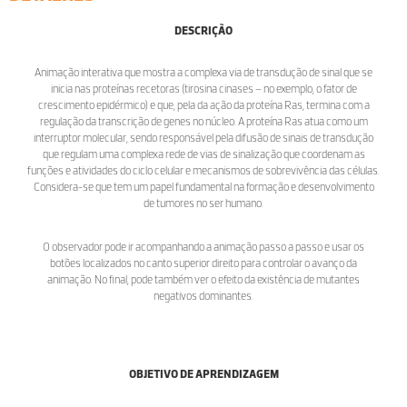
DESCRIÇÃO
Animação interativa que mostra a complexa via de transdução de sinal que se
inicia nas proteínas recetoras (tirosina cinases – no exemplo, o fator de
crescimento epidérmico) e que, pela da ação da proteína Ras, termina com a
regulação da transcrição de genes no núcleo. A proteína Ras atua como um
interruptor molecular, sendo responsável pela difusão de sinais de transdução
que regulam uma complexa rede de vias de sinalização que coordenam as
funções e atividades do ciclo celular e mecanismos de sobrevivência das células.
Considera-se que tem um papel fundamental na formação e desenvolvimento
de tumores no ser humano.
O observador pode ir acompanhando a animação passo a passo e usar os
botões localizados no canto superior direito para controlar o avanço da
animação. No final, pode também ver o efeito da existência de mutantes
negativos dominantes.
OBJETIVO DE APRENDIZAGEM