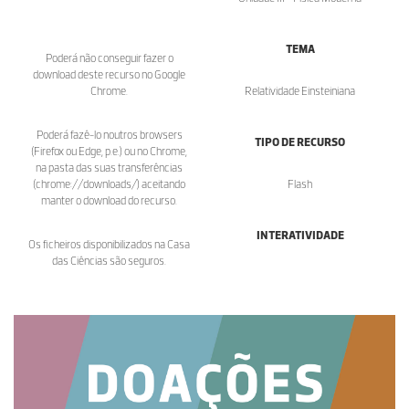
TEMA
Poderá não conseguir fazer o
download deste recurso no Google
Chrome.
Relatividade Einsteiniana
Poderá fazê-lo noutros browsers
TIPO DE RECURSO
(Firefox ou Edge, p.e.) ou no Chrome,
na pasta das suas transferências
(chrome://downloads/) aceitando
Flash
manter o download do recurso.
INTERATIVIDADE
Os ficheiros disponibilizados na Casa
das Ciências são seguros.