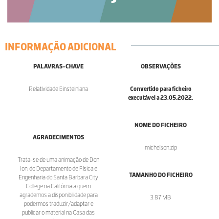
INFORMAÇÃO ADICIONAL
PALAVRAS-CHAVE
OBSERVAÇÕES
Relatividade Einsteiniana
Convertido para ficheiro
executável a 23.05.2022.
NOME DO FICHEIRO
AGRADECIMENTOS
michelson.zip
Trata-se de uma animação de Don
Ion. do Departamento de Física e
TAMANHO DO FICHEIRO
Engenharia do Santa Barbara City
College na Califórnia a quem
agrademos a disponibilidade para
3.87 MB
podermos traduzir/adaptar e
publicar o material na Casa das