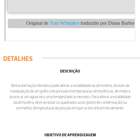
DETALHES
DESCRIÇÃO
Nesta animação interativa pode alterar a estabilidade da atmosfera, através da
manipulação de um gráfico de pressão e temperaturas atmosféricas, de modo a
provocar um aguaceiro, uma tempestade ou nevoeiro. Para alterar a estabilidade
da atmosfera, deve arrastar os quadrados azuis (ponto de condensação) ou
vermelhos (temperatura) da posição em que se encontram inicialmente.
OBJETIVO DE APRENDIZAGEM