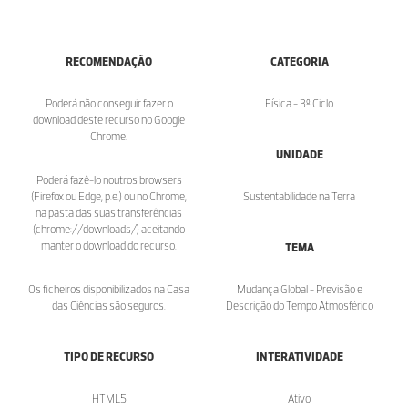
RECOMENDAÇÃO
CATEGORIA
Poderá não conseguir fazer o
Física - 3º Ciclo
download deste recurso no Google
Chrome.
UNIDADE
Poderá fazê-lo noutros browsers
(Firefox ou Edge, p.e.) ou no Chrome,
Sustentabilidade na Terra
na pasta das suas transferências
(chrome://downloads/) aceitando
manter o download do recurso.
TEMA
Os ficheiros disponibilizados na Casa
Mudança Global - Previsão e
das Ciências são seguros.
Descrição do Tempo Atmosférico
TIPO DE RECURSO
INTERATIVIDADE
HTML5
Ativo