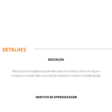
DETALHES
DESCRIÇÃO
Aplicação em Geogebra que permite observar o modo como com régua e
compasso se pode obter uma rotação sabendo o centro O e amplitude alfa.
OBJETIVO DE APRENDIZAGEM