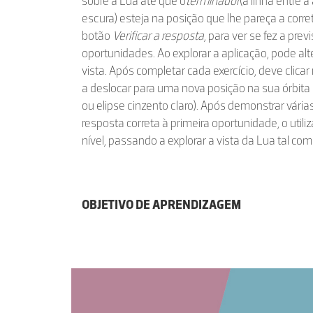
sobre a Lua até que o
terminador
(a linha entre 
escura) esteja na posição que lhe pareça a corre
botão
Verificar a resposta
, para ver se fez a pre
oportunidades. Ao explorar a aplicação, pode a
vista. Após completar cada exercício, deve clica
a deslocar para uma nova posição na sua órbita 
ou elipse cinzento claro). Após demonstrar vári
resposta correta à primeira oportunidade, o util
nível, passando a explorar a vista da Lua tal com
OBJETIVO DE APRENDIZAGEM