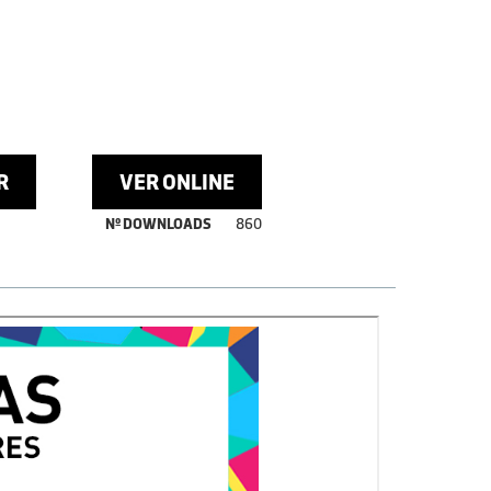
R
VER ONLINE
Nº DOWNLOADS
860