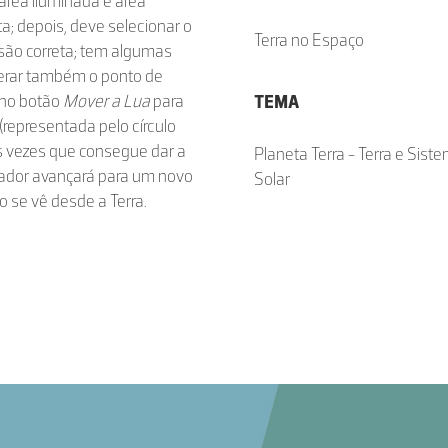
a área iluminada e área
ta; depois, deve selecionar o
Terra no Espaço
visão correta; tem algumas
lterar também o ponto de
r no botão
Mover a Lua
para
TEMA
(representada pelo círculo
as vezes que consegue dar a
Planeta Terra - Terra e Sist
izador avançará para um novo
Solar
o se vê desde a Terra.