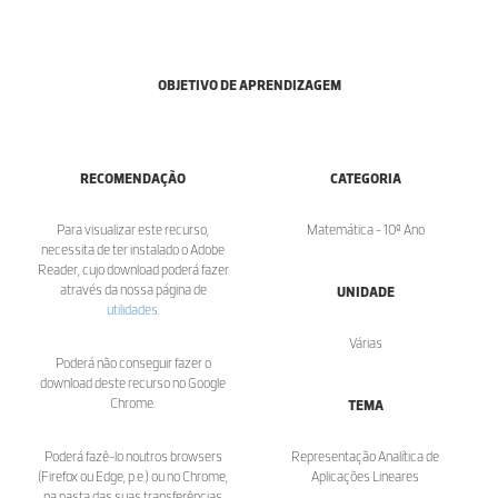
OBJETIVO DE APRENDIZAGEM
RECOMENDAÇÃO
CATEGORIA
Para visualizar este recurso,
Matemática - 10º Ano
necessita de ter instalado o Adobe
Reader, cujo download poderá fazer
através da nossa página de
UNIDADE
utilidades
.
Várias
Poderá não conseguir fazer o
download deste recurso no Google
Chrome.
TEMA
Poderá fazê-lo noutros browsers
Representação Analítica de
(Firefox ou Edge, p.e.) ou no Chrome,
Aplicações Lineares
na pasta das suas transferências