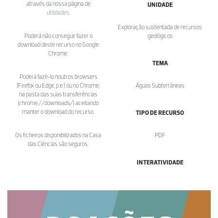
através da nossa página de
UNIDADE
utilidades
.
Exploração sustentada de recursos
Poderá não conseguir fazer o
geológicos
download deste recurso no Google
Chrome.
TEMA
Poderá fazê-lo noutros browsers
(Firefox ou Edge, p.e.) ou no Chrome,
Águas Subterrâneas
na pasta das suas transferências
(chrome://downloads/) aceitando
manter o download do recurso.
TIPO DE RECURSO
Os ficheiros disponibilizados na Casa
PDF
das Ciências são seguros.
INTERATIVIDADE