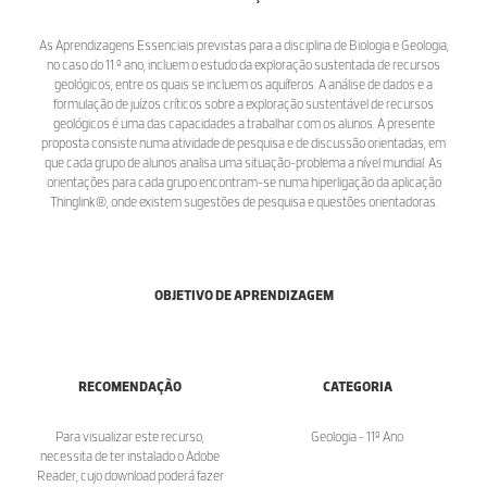
As Aprendizagens Essenciais previstas para a disciplina de Biologia e Geologia,
no caso do 11.º ano, incluem o estudo da exploração sustentada de recursos
geológicos, entre os quais se incluem os aquíferos. A análise de dados e a
formulação de juízos críticos sobre a exploração sustentável de recursos
geológicos é uma das capacidades a trabalhar com os alunos. A presente
proposta consiste numa atividade de pesquisa e de discussão orientadas, em
que cada grupo de alunos analisa uma situação-problema a nível mundial. As
orientações para cada grupo encontram-se numa hiperligação da aplicação
Thinglink®, onde existem sugestões de pesquisa e questões orientadoras.
OBJETIVO DE APRENDIZAGEM
RECOMENDAÇÃO
CATEGORIA
Para visualizar este recurso,
Geologia - 11º Ano
necessita de ter instalado o Adobe
Reader, cujo download poderá fazer