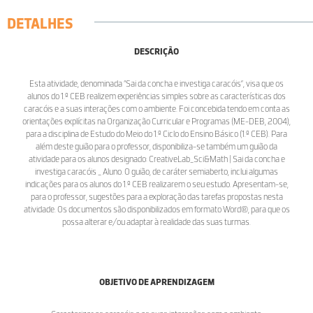
DETALHES
DESCRIÇÃO
Esta atividade, denominada “Sai da concha e investiga caracóis”, visa que os
alunos do 1.º CEB realizem experiências simples sobre as características dos
caracóis e a suas interações com o ambiente. Foi concebida tendo em conta as
orientações explícitas na Organização Curricular e Programas (ME-DEB, 2004),
para a disciplina de Estudo do Meio do 1.º Ciclo do Ensino Básico (1.º CEB). Para
além deste guião para o professor, disponibiliza-se também um guião da
atividade para os alunos designado: CreativeLab_Sci&Math | Sai da concha e
investiga caracóis _ Aluno. O guião, de caráter semiaberto, inclui algumas
indicações para os alunos do 1.º CEB realizarem o seu estudo. Apresentam-se,
para o professor, sugestões para a exploração das tarefas propostas nesta
atividade. Os documentos são disponibilizados em formato Word®, para que os
possa alterar e/ou adaptar à realidade das suas turmas.
OBJETIVO DE APRENDIZAGEM