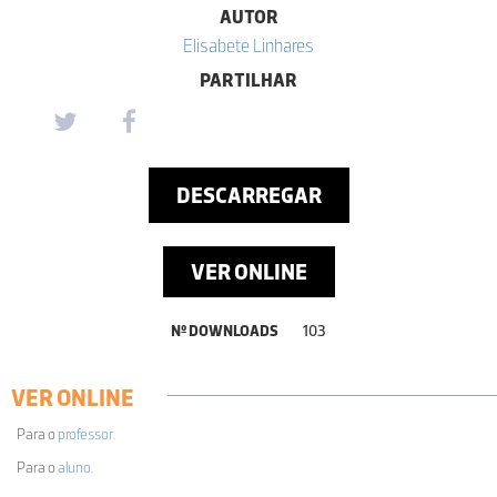
AUTOR
Elisabete Linhares
PARTILHAR
DESCARREGAR
VER ONLINE
Nº DOWNLOADS
103
VER ONLINE
Para o
professor
.
Para o
aluno
.