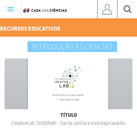
Toggle
navigation
RECURSOS EDUCATIVOS
INTRODUÇÃO ÀS CIÊNCIAS
TÍTULO
CreativeLab_Sci&Math - Sai da concha e investiga caracóis