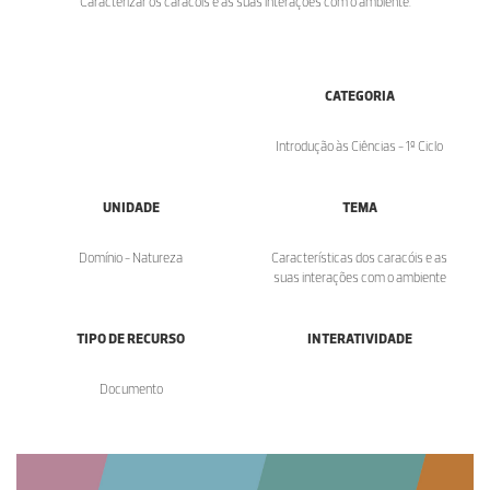
Caracterizar os caracóis e as suas interações com o ambiente.
CATEGORIA
Introdução às Ciências - 1º Ciclo
UNIDADE
TEMA
Domínio - Natureza
Características dos caracóis e as
suas interações com o ambiente
TIPO DE RECURSO
INTERATIVIDADE
Documento