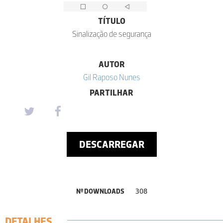
TÍTULO
Sinalização de segurança
AUTOR
Gil Raposo Nunes
PARTILHAR
DESCARREGAR
Nº DOWNLOADS
308
DETALHES