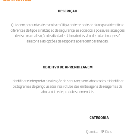
DESCRIÇÃO
Quiz com perguntas de escolha múltipla onde se pede ao aluno para identificar
diferentes de tipos sinalização de segurança, associados a possíveis situações
de risco na realização de atividades laboratoriais. A ordem das imagens é
aleatória e as opções de resposta aparecem baralhadas.
OBJETIVO DE APRENDIZAGEM
Identificar e interpretar sinalização de segurança em laboratórios e identificar
pictogramas de perigo usados nos rótulos das embalagens de reagentes de
laboratório e de produtos comerciais.
CATEGORIA
Química - 3º Ciclo