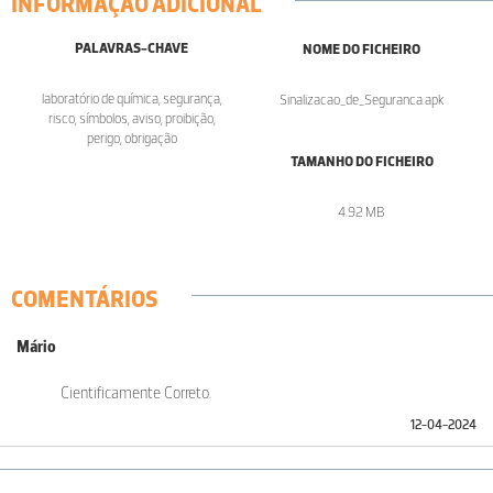
INFORMAÇÃO ADICIONAL
PALAVRAS-CHAVE
NOME DO FICHEIRO
laboratório de química, segurança,
Sinalizacao_de_Seguranca.apk
risco, símbolos, aviso, proibição,
perigo, obrigação
TAMANHO DO FICHEIRO
4.92 MB
COMENTÁRIOS
Mário
Cientificamente Correto.
12-04-2024