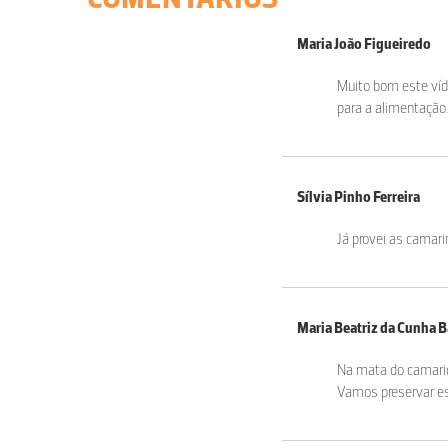
Maria João Figueiredo
Muito bom este víd
para a alimentação.
Sílvia Pinho Ferreira
Já provei as camari
Maria Beatriz da Cunha B
Na mata do camarido
Vamos preservar es