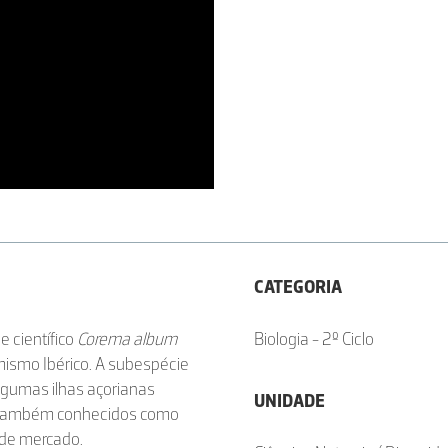
CATEGORIA
e científico
Corema album
Biologia - 2º Ciclo
mismo Ibérico. A subespécie
algumas ilhas açorianas
UNIDADE
, também conhecidos como
 de mercado.