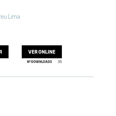
reu Lima
R
VER ONLINE
Nº DOWNLOADS
35