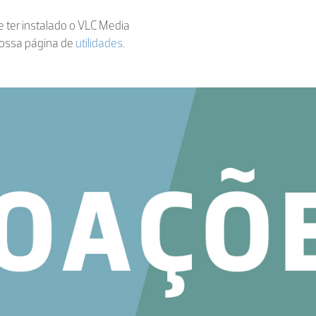
de ter instalado o VLC Media
nossa página de
utilidades
.