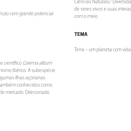
Ciências Naturais/ Diversid
de seres vivos e suas inter
fruto com grande potencial.
com o meio
TEMA
Terra – um planeta com vida
e científico
Corema album
mismo Ibérico. A subespécie
algumas ilhas açorianas
, também conhecidos como
de mercado. Direcionado