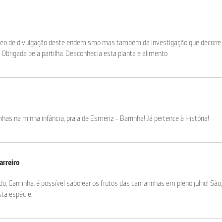
eo de divulgação deste endemismo mas também da investigação que decorre a
 Obrigada pela partilha. Desconhecia esta planta e alimento.
nhas na minha infância, praia de Esmeriz - Barrinha! Já pertence à História!
arreiro
, Caminha, é possível saborear os frutos das camarinhas em pleno julho! São,
ta espécie.