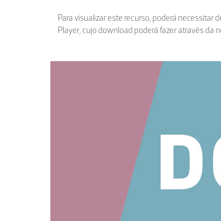
Para visualizar este recurso, poderá necessitar 
Player, cujo download poderá fazer através da 