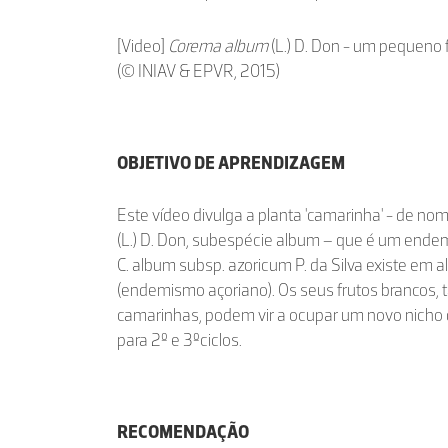
[Video]
Corema album
(L.) D. Don - um pequeno 
(© INIAV & EPVR, 2015)
OBJETIVO DE APRENDIZAGEM
Este vídeo divulga a planta 'camarinha' - de nom
(L.) D. Don, subespécie album – que é um ende
C. album subsp. azoricum P. da Silva existe em 
(endemismo açoriano). Os seus frutos brancos
camarinhas, podem vir a ocupar um novo nicho 
para 2º e 3ºciclos.
RECOMENDAÇÃO