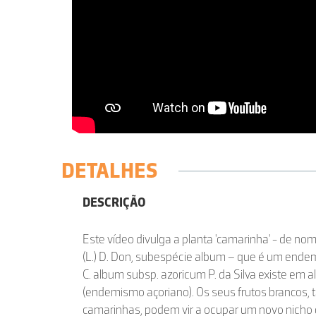
DETALHES
DESCRIÇÃO
Este vídeo divulga a planta 'camarinha' - de nom
(L.) D. Don, subespécie album – que é um ende
C. album subsp. azoricum P. da Silva existe em 
(endemismo açoriano). Os seus frutos brancos
camarinhas, podem vir a ocupar um novo nicho