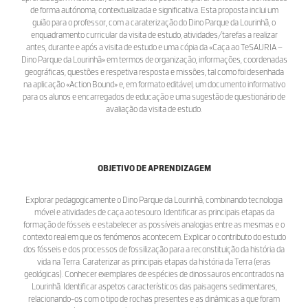
de forma autónoma, contextualizada e significativa. Esta proposta inclui um
guião para o professor, com a caraterização do Dino Parque da Lourinhã, o
enquadramento curricular da visita de estudo, atividades/tarefas a realizar
antes, durante e após a visita de estudo e uma cópia da «Caça ao TeSAURIA –
Dino Parque da Lourinhã» em termos de organização, informações, coordenadas
geográficas, questões e respetiva resposta e missões, tal como foi desenhada
na aplicação «Action Bound» e, em formato editável, um documento informativo
para os alunos e encarregados de educação e uma sugestão de questionário de
avaliação da visita de estudo.
OBJETIVO DE APRENDIZAGEM
Explorar pedagogicamente o Dino Parque da Lourinhã, combinando tecnologia
móvel e atividades de caça ao tesouro. Identificar as principais etapas da
formação de fósseis e estabelecer as possíveis analogias entre as mesmas e o
contexto real em que os fenómenos acontecem. Explicar o contributo do estudo
dos fósseis e dos processos de fossilização para a reconstituição da história da
vida na Terra. Caraterizar as principais etapas da história da Terra (eras
geológicas). Conhecer exemplares de espécies de dinossauros encontrados na
Lourinhã. Identificar aspetos característicos das paisagens sedimentares,
relacionando-os com o tipo de rochas presentes e as dinâmicas a que foram