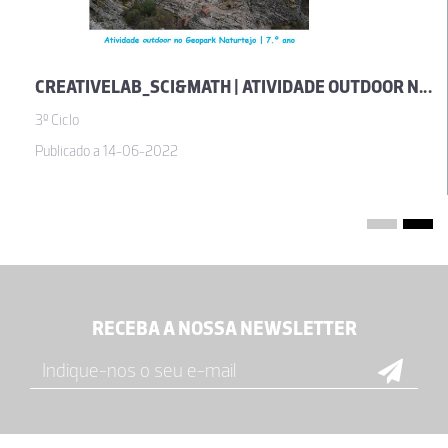
CREATIVELAB_SCI&MATH | ATIVIDADE OUTDOOR NO GEOPARK NATURTEJO _ 7.º ANO
3º Ciclo
Publicado a 14-06-2022
RECEBA A NOSSA NEWSLETTER