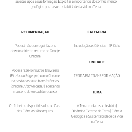
sujeitas após a sua formação. Explicitar a importância do conhecimento
geológico para a sustentabilidade da vida na Terra.
RECOMENDAÇÃO
CATEGORIA
Poderá não conseguir fazer o
Introdução às Ciências - 3º Ciclo
download deste recurso no Google
Chrome.
UNIDADE
Poderá fazê-lo noutros browsers
(Firefox ou Edge, p.e.) ou no Chrome,
TERRA EM TRANSFORMAÇÃO
na pasta das suas transferências
(chrome://downloads/) aceitando
manter o download do recurso.
TEMA
Os ficheiros disponibilizados na Casa
A Terra conta a sua história |
das Ciências são seguros.
Dinâmica Externa da Terra | Ciência
Geológica e Sustentabilidade da Vida
na Terra