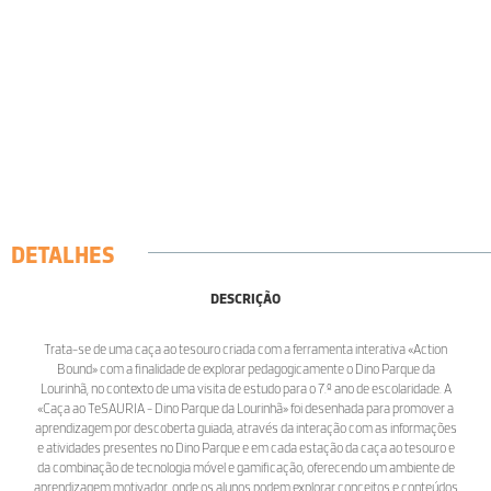
DETALHES
DESCRIÇÃO
Trata-se de uma caça ao tesouro criada com a ferramenta interativa «Action
Bound» com a finalidade de explorar pedagogicamente o Dino Parque da
Lourinhã, no contexto de uma visita de estudo para o 7.º ano de escolaridade. A
«Caça ao TeSAURIA - Dino Parque da Lourinhã» foi desenhada para promover a
aprendizagem por descoberta guiada, através da interação com as informações
e atividades presentes no Dino Parque e em cada estação da caça ao tesouro e
da combinação de tecnologia móvel e gamificação, oferecendo um ambiente de
aprendizagem motivador, onde os alunos podem explorar conceitos e conteúdos