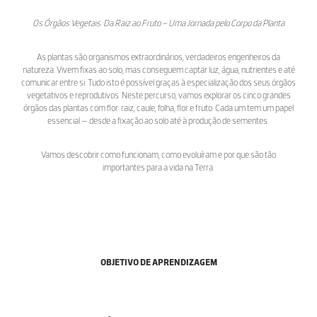
Os Órgãos Vegetais: Da Raiz ao Fruto – Uma Jornada pelo Corpo da Planta
As plantas são organismos extraordinários, verdadeiros engenheiros da
natureza. Vivem fixas ao solo, mas conseguem captar luz, água, nutrientes e até
comunicar entre si. Tudo isto é possível graças à especialização dos seus órgãos
vegetativos e reprodutivos. Neste percurso, vamos explorar os cinco grandes
órgãos das plantas com flor: raiz, caule, folha, flor e fruto. Cada um tem um papel
essencial — desde a fixação ao solo até à produção de sementes.
Vamos descobrir como funcionam, como evoluíram e por que são tão
importantes para a vida na Terra.
OBJETIVO DE APRENDIZAGEM