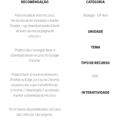
RECOMENDAÇÃO
CATEGORIA
Para visualizar este recurso,
Biologia - 12º Ano
necessita de ter instalado o Adobe
Reader, cujo download poderá fazer
através da nossa página de
UNIDADE
utilidades
.
TEMA
Poderá não conseguir fazer o
download deste recurso no Google
Chrome.
TIPO DE RECURSO
Poderá fazê-lo noutros browsers
PDF
(Firefox ou Edge, p.e.) ou no Chrome,
na pasta das suas transferências
(chrome://downloads/) aceitando
INTERATIVIDADE
manter o download do recurso.
Os ficheiros disponibilizados na Casa
das Ciências são seguros.