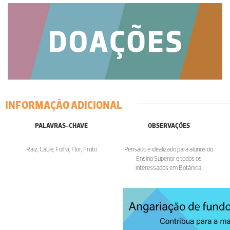
INFORMAÇÃO ADICIONAL
PALAVRAS-CHAVE
OBSERVAÇÕES
Raiz, Caule, Folha, Flor, Fruto
Pensado e idealizado para alunos do
Ensino Superior e todos os
interessados em Botânica.