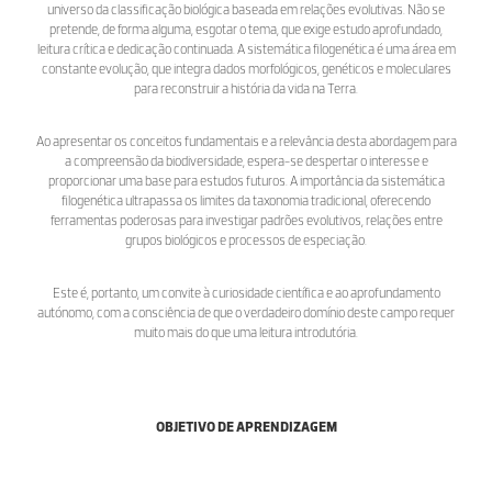
universo da classificação biológica baseada em relações evolutivas. Não se
pretende, de forma alguma, esgotar o tema, que exige estudo aprofundado,
leitura crítica e dedicação continuada. A sistemática filogenética é uma área em
constante evolução, que integra dados morfológicos, genéticos e moleculares
para reconstruir a história da vida na Terra.
Ao apresentar os conceitos fundamentais e a relevância desta abordagem para
a compreensão da biodiversidade, espera-se despertar o interesse e
proporcionar uma base para estudos futuros. A importância da sistemática
filogenética ultrapassa os limites da taxonomia tradicional, oferecendo
ferramentas poderosas para investigar padrões evolutivos, relações entre
grupos biológicos e processos de especiação.
Este é, portanto, um convite à curiosidade científica e ao aprofundamento
autónomo, com a consciência de que o verdadeiro domínio deste campo requer
muito mais do que uma leitura introdutória.
OBJETIVO DE APRENDIZAGEM