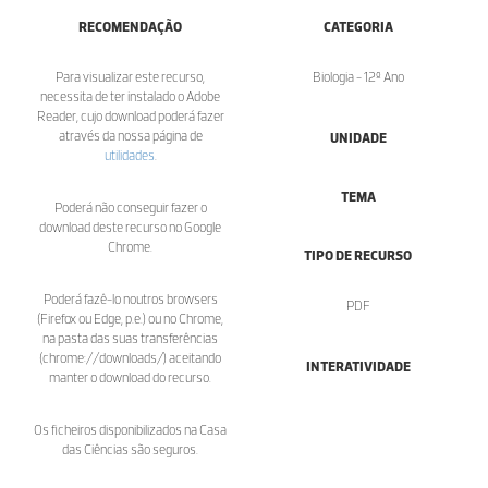
RECOMENDAÇÃO
CATEGORIA
Para visualizar este recurso,
Biologia - 12º Ano
necessita de ter instalado o Adobe
Reader, cujo download poderá fazer
através da nossa página de
UNIDADE
utilidades
.
TEMA
Poderá não conseguir fazer o
download deste recurso no Google
Chrome.
TIPO DE RECURSO
Poderá fazê-lo noutros browsers
PDF
(Firefox ou Edge, p.e.) ou no Chrome,
na pasta das suas transferências
(chrome://downloads/) aceitando
INTERATIVIDADE
manter o download do recurso.
Os ficheiros disponibilizados na Casa
das Ciências são seguros.