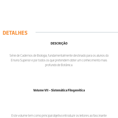
DETALHES
DESCRIÇÃO
Série de Cadernos de Biologia, fundamentalmente destinado para os alunos do
Ensino Superior e por todos os que pretendem obter um conhecimento mais
profundo de Botânica.
Volume VII - Sistemática Filogenética
Este volume tem como principal objetivo introduzir os leitores ao fascinante