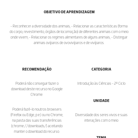
OBJETIVO DE APRENDIZAGEM
- Reconhecer a diversidade dos animais; - Relacionar as características (forma
do corpo, revestimento, órgãos de locomoção) de diferentes animais com o meio
onde vivem; - Relacionar os regimes alimentares de alguns animais; - Distinguir
animais ovíparos de ovovivíparos e de vivíparos.
RECOMENDAÇÃO
CATEGORIA
Poderá não conseguir fazer o
Introdução às Ciências - 2º Ciclo
download deste recurso no Google
Chrome.
UNIDADE
Poderá fazê-lo noutros browsers
(Firefox ou Edge, p.e.) ou no Chrome,
Diversidade dos seres vivos e suas
na pasta das suas transferências
interações com o meio
(chrome://downloads/) aceitando
manter o download do recurso.
TEMA