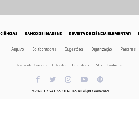
CIÊNCIAS
BANCO DE IMAGENS
REVISTA DE CIÊNCIA ELEMENTAR
Arquivo
Colaboradores
Sugestões
Organização
Parcerias
Termos de Utilização
Utilidades
Estatísticas
FAQs
Contactos
© 2026 CASA DAS CIÊNCIAS All Rights Reserved