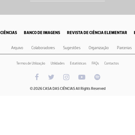
CIÊNCIAS
BANCO DE IMAGENS
REVISTA DE CIÊNCIA ELEMENTAR
Arquivo
Colaboradores
Sugestões
Organização
Parcerias
Termos de Utilização
Utilidades
Estatísticas
FAQs
Contactos
© 2026 CASA DAS CIÊNCIAS All Rights Reserved