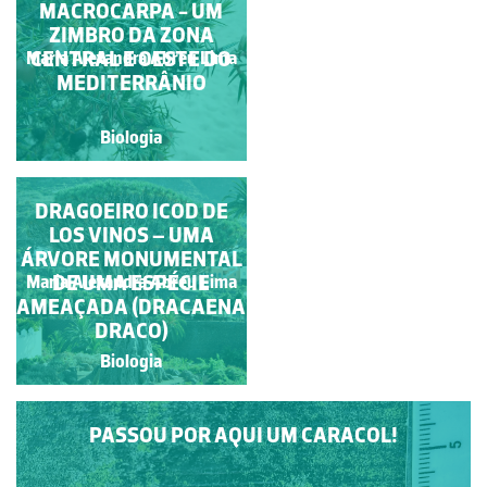
MACROCARPA - UM
(VIDOEIROS)
ZIMBRO DA ZONA
Maria Alexandra Abreu
CENTRAL E OESTE DO
Maria Alexandra Abreu Lima
Lima
MEDITERRÂNIO
Biologia
Biologia
DRAGOEIRO ICOD DE
RAVENALA
MADAGASCARIENSIS:
LOS VINOS – UMA
ÁRVORE MONUMENTAL
A "ÁRVORE-DO-
Maria Alexandra Abreu
DE UMA ESPÉCIE
VIAJANTE"
Maria Alexandra Abreu Lima
Lima
AMEAÇADA (DRACAENA
DRACO)
Biologia
Biologia
PASSOU POR AQUI UM CARACOL!