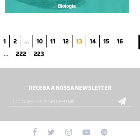
Biologia
1
2
...
10
11
12
13
14
15
16
...
222
223
RECEBA A NOSSA NEWSLETTER