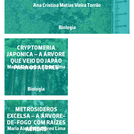
Ana Cristina Matias Vieira Torrão
Biologia
CONSOCIAÇÃO DE
CRYPTOMERIA
JAPONICA – A ÁRVORE
CULTURAS - A ARTE
DE APROVEITAR SOLO
QUE VEIO DO JAPÃO
Maria Alexandra Abreu
PARA OS AÇORES
AGRÍCOLA
Maria Alexandra Abreu Lima
Lima
Biologia
Biologia
VEITCHIA MERRILLII –
METROSIDEROS
EXCELSA – A ‘ÁRVORE-
A PALMEIRA-NATAL
DE-FOGO’ COM RAÍZES
DE FRUTOS
Maria Alexandra Abreu
VERMELHOS
AÉREAS
Maria Alexandra Abreu Lima
Lima