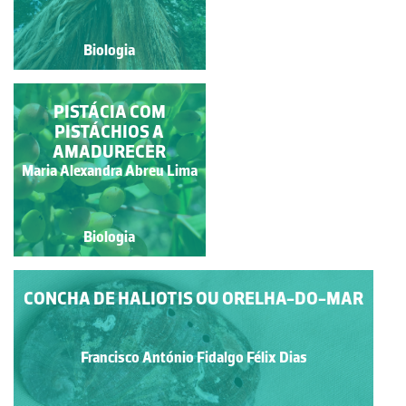
BRILHANTES
Biologia
Biologia
FOLHAS DE PATA-DE-
PISTÁCIA COM
VACA (BAUHINIA
PISTÁCHIOS A
VARIEGATA)
AMADURECER
Maria Alexandra Abreu
Maria Alexandra Abreu Lima
Lima
Biologia
Biologia
CONCHA DE HALIOTIS OU ORELHA-DO-MAR
Francisco António Fidalgo Félix Dias