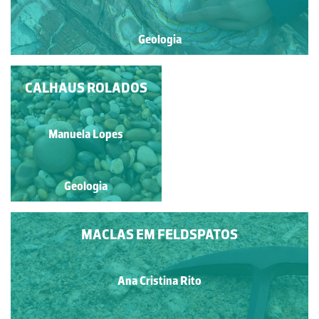
Geologia
APONTAMENTO DE
CALHAUS ROLADOS
PALEONTOLOGIA
URBANA -
Francisco António Fidalgo
GASTRÓPODE
Manuela Lopes
Félix Dias
MARINHO
FOSSILIZADO EM
SECÇÃO
Geologia
Geologia
LONGITUDINAL
MACLAS EM FELDSPATOS
Ana Cristina Rito