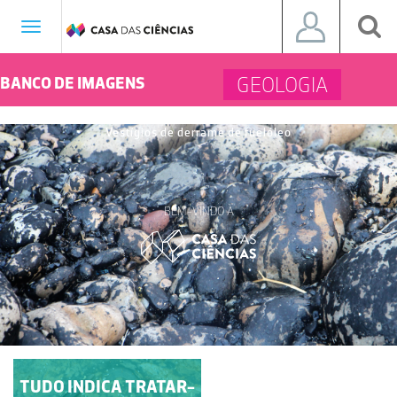
Toggle
navigation
GEOLOGIA
BANCO DE IMAGENS
Vestígios de derrame de fuelóleo
BEM-VINDO À
TUDO INDICA TRATAR-
DISJUNÇÃO