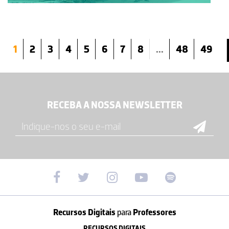
1
2
3
4
5
6
7
8
...
48
49
RECEBA A NOSSA NEWSLETTER
Recursos Digitais
para
Professores
RECURSOS DIGITAIS