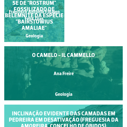
PRISMÁTICA NA ILHA
SE DE “ROSTRUM”
DE SANTA MARIA
FOSSILIZADO DE
Francisco António Fidalgo
BELEMNITE DA ESPÉCIE
Manuela Lopes
Félix Dias
“BAIRSTOWIUS
AMALIAE”
Geologia
Geologia
O CAMELO - IL CAMMELLO
Ana Freire
Geologia
INCLINAÇÃO EVIDENTE DAS CAMADAS EM
PEDREIRA EM DESATIVAÇÃO (FREGUESIA DA
AMOREIRA, CONCELHO DE ÓBIDOS)