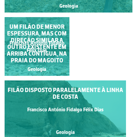
Geologia
PARTE SUPERIOR DE
UM FILÃO DE MENOR
ESPESSURA, MAS COM
FILÃO QUE AFLORA
EM ARRIBA DA PRAIA
DIREÇÃO SIMILAR A
Francisco António Fidalgo
Francisco António Fidalgo
OUTRO EXISTENTE EM
DO MAGOITO
Félix Dias
Félix Dias
ARRIBA CONTÍGUA, NA
PRAIA DO MAGOITO
Geologia
Geologia
FILÃO DISPOSTO PARALELAMENTE À LINHA
DE COSTA
Francisco António Fidalgo Félix Dias
Geologia