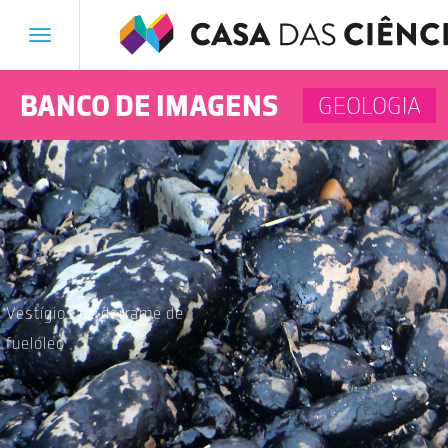
Toggle
navigation
BANCO DE IMAGENS
GEOLOGIA
Vestígios de derrame de
fuelóleo