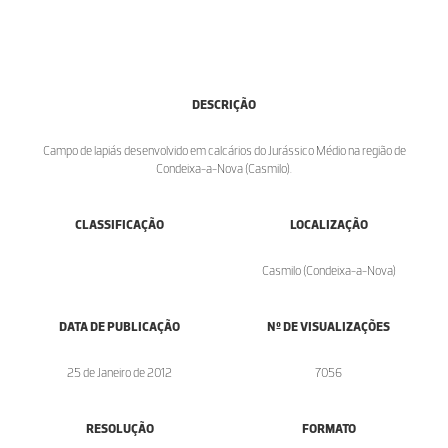
DESCRIÇÃO
Campo de lapiás desenvolvido em calcários do Jurássico Médio na região de
Condeixa-a-Nova (Casmilo).
CLASSIFICAÇÃO
LOCALIZAÇÃO
Casmilo (Condeixa-a-Nova)
DATA DE PUBLICAÇÃO
Nº DE VISUALIZAÇÕES
25 de Janeiro de 2012
7056
RESOLUÇÃO
FORMATO