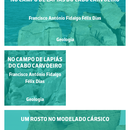
Francisco António Fidalgo Félix Dias
Geologia
NO CAMPO DE LAPIÁS
NATURALMENTE
DO CABO CARVOEIRO
ESCULPIR
Francisco António Fidalgo
Francisco António Fidalgo
Félix Dias
Félix Dias
Geologia
Geologia
UM ROSTO NO MODELADO CÁRSICO