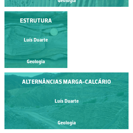
Geologia
FÓSSEIS DE CORAIS E
ESTRUTURA
CRINÓIDES
Luís Duarte
Luís Duarte
Geologia
Geologia
ALTERNÂNCIAS MARGA-CALCÁRIO
Luís Duarte
Geologia