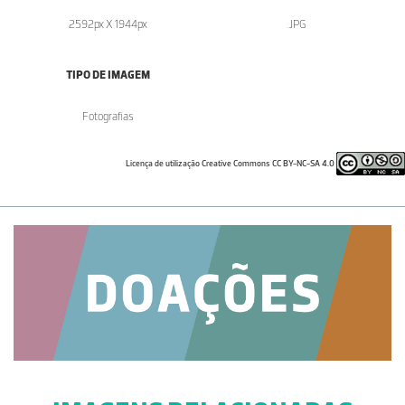
2592px X 1944px
.JPG
TIPO DE IMAGEM
Fotografias
Licença de utilização Creative Commons CC BY-NC-SA 4.0