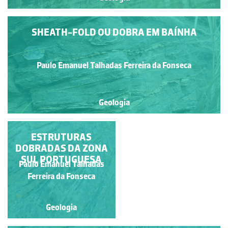
SHEATH-FOLD OU DOBRA EM BAÍNHA
Paulo Emanuel Talhadas Ferreira da Fonseca
Geologia
ESTRUTURAS
ESTRUTURAS
DOBRADAS DA ZONA
DOBRADAS DA ZONA
SUL PORTUGUESA
SUL PORTUGUESA
Paulo Emanuel Talhadas
Paulo Emanuel Talhadas
Ferreira da Fonseca
Ferreira da Fonseca
Geologia
Geologia