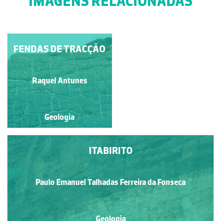
IMAGENS RELACIONADAS
FENDAS DE TRACÇÃO
DISCORDÂNCIA
LITOLÓGICA
Diana Barbosa
Raquel Antunes
Geologia
Geologia
ITABIRITO
Paulo Emanuel Talhadas Ferreira da Fonseca
Geologia