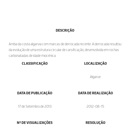
DESCRIÇÃO
Arriba da costa algarvia com marcas de derrocada recente. A derrocada resultou
da evolução de uma estrutura circular de carsificação, desenvolvida em rochas
carbonatadas de idade miocénica.
CLASSIFICAÇÃO
LOCALIZAÇÃO
Algarve
DATA DE PUBLICAÇÃO
DATA DE REALIZAÇÃO
17 de Setembro de 2013
2012-08-15
Nº DE VISUALIZAÇÕES
RESOLUÇÃO