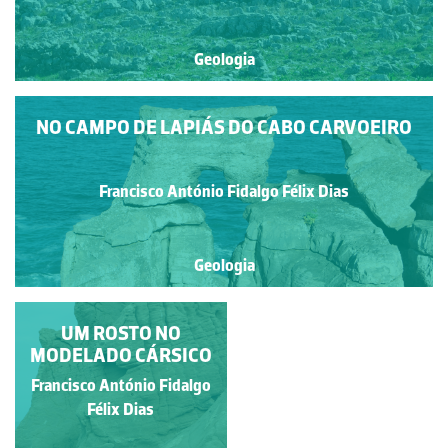
Geologia
NO CAMPO DE LAPIÁS DO CABO CARVOEIRO
Francisco António Fidalgo Félix Dias
Geologia
NO CAMPO DE LAPIÁS
UM ROSTO NO
DO CABO CARVOEIRO
MODELADO CÁRSICO
Francisco António Fidalgo
Francisco António Fidalgo
Félix Dias
Félix Dias