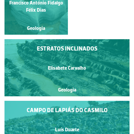
Francisco António Fidalgo
Raquel Antunes
Félix Dias
Geologia
Geologia
ESTRATOS INCLINADOS
Elisabete Carvalho
Geologia
CAMPO DE LAPIÁS DO CASMILO
Luís Duarte