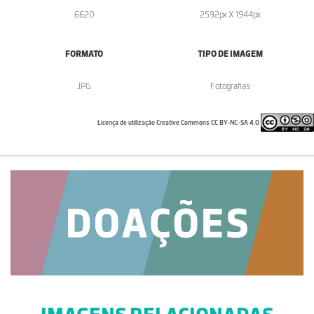
6620
2592px X 1944px
FORMATO
TIPO DE IMAGEM
.JPG
Fotografias
Licença de utilização Creative Commons CC BY-NC-SA 4.0