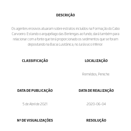
DESCRIÇÃO
Os agentes erosivos atuaram sobre estratos incluídos na Formação do Cabo
Carvoeiro. Estando o arquipélago das Berlengas ao fundo, dará também para
relacionar com a fonte que terá proporcionado os sedimentos que se foram
depositando na Bacia Lusitânica, no Jurássico Inferior.
CLASSIFICAÇÃO
LOCALIZAÇÃO
Remédios, Peniche.
DATA DE PUBLICAÇÃO
DATA DE REALIZAÇÃO
5 de Abril de 2021
2020-06-04
Nº DE VISUALIZAÇÕES
RESOLUÇÃO