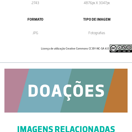
2743
4876px X 3047px
FORMATO
TIPO DE IMAGEM
.JPG
Fotografias
Licença de utilização Creative Commons CC BY-NC-SA 4.0
IMAGENS RELACIONADAS