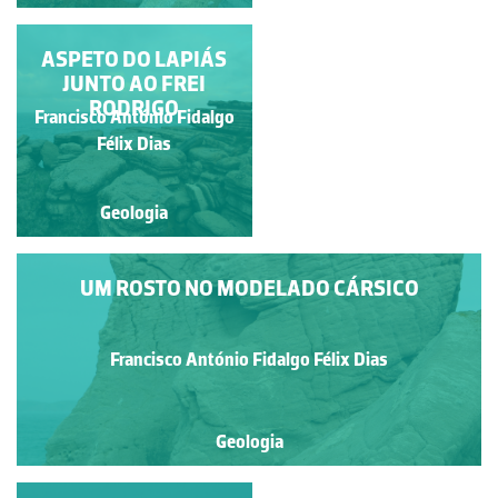
NO CAMPO DE LAPIÁS
ASPETO DO LAPIÁS
DO CABO CARVOEIRO
JUNTO AO FREI
RODRIGO
Francisco António Fidalgo
Francisco António Fidalgo
Félix Dias
Félix Dias
Geologia
Geologia
UM ROSTO NO MODELADO CÁRSICO
Francisco António Fidalgo Félix Dias
Geologia