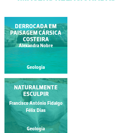
CAMPO DE LAPIÁS DO
DERROCADA EM
PAISAGEM CÁRSICA
CASMILO
COSTEIRA
Alexandra Nobre
Luís Duarte
Geologia
Geologia
NO CAMPO DE LAPIÁS
NATURALMENTE
DO CABO CARVOEIRO
ESCULPIR
Francisco António Fidalgo
Francisco António Fidalgo
Félix Dias
Félix Dias
Geologia
Geologia