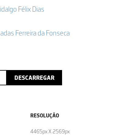
idalgo Félix Dias
adas Ferreira da Fonseca
DESCARREGAR
RESOLUÇÃO
4465px X 2569px