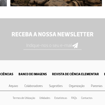
RECEBA A NOSSA NEWSLETTER
CIÊNCIAS
BANCO DE IMAGENS
REVISTA DE CIÊNCIA ELEMENTAR
Arquivo
Colaboradores
Sugestões
Organização
Parcerias
Termos de Utilização
Utilidades
Estatísticas
FAQs
Contactos