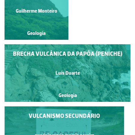
Elsa Coimbra Santana de
Guilherme Monteiro
Oliveira
Geologia
Geologia
BRECHA VULCÂNICA DA PAPÔA (PENICHE)
Luís Duarte
Geologia
VULCANISMO SECUNDÁRIO