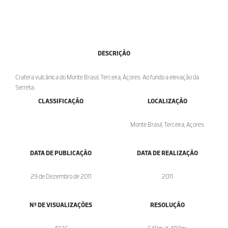
DESCRIÇÃO
Cratera vulcânica do Monte Brasil, Terceira, Açores. Ao fundo a elevação da
Serreta.
CLASSIFICAÇÃO
LOCALIZAÇÃO
Monte Brasil, Terceira, Açores
DATA DE PUBLICAÇÃO
DATA DE REALIZAÇÃO
29 de Dezembro de 2011
2011
Nº DE VISUALIZAÇÕES
RESOLUÇÃO