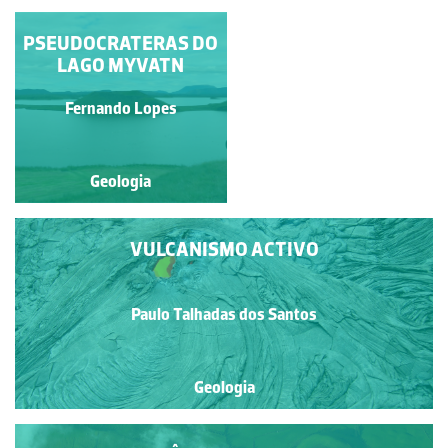
PSEUDOCRATERAS DO
FORMAÇÃO DE
PSEUDOCRATERAS
LAGO MYVATN
Fernando Lopes
Fernando Lopes
Geologia
Geologia
VULCANISMO ACTIVO
Paulo Talhadas dos Santos
Geologia