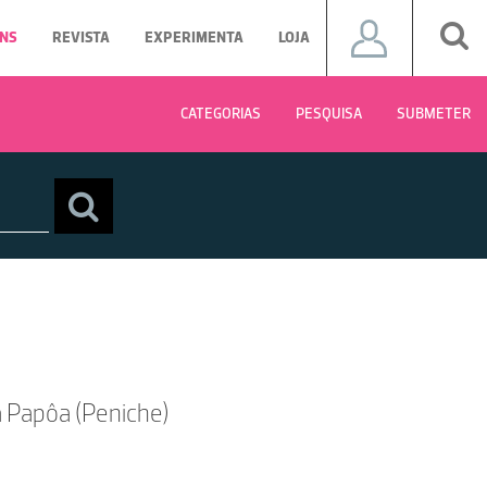
NS
REVISTA
EXPERIMENTA
LOJA
CATEGORIAS
PESQUISA
SUBMETER
a Papôa (Peniche)