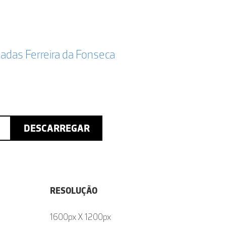
adas Ferreira da Fonseca
DESCARREGAR
RESOLUÇÃO
1600px X 1200px