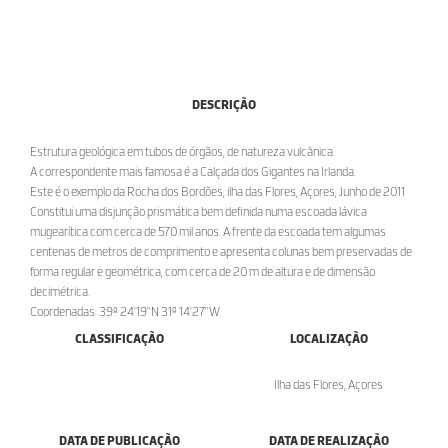
DESCRIÇÃO
Estrutura geológica em tubos de órgãos, de natureza vulcânica.
A correspondente mais famosa é a Calçada dos Gigantes na Irlanda.
Este é o exemplo da Rocha dos Bordões, ilha das Flores, Açores, Junho de 2011
Constitui uma disjunção prismática bem definida numa escoada lávica
mugearítica com cerca de 570 mil anos. A frente da escoada tem algumas
centenas de metros de comprimento e apresenta colunas bem preservadas de
forma regular e geométrica, com cerca de 20 m de altura e de dimensão
decimétrica.
Coordenadas: 39º 24'19''N 31º 14'27''W
CLASSIFICAÇÃO
LOCALIZAÇÃO
Ilha das Flores, Açores
DATA DE PUBLICAÇÃO
DATA DE REALIZAÇÃO