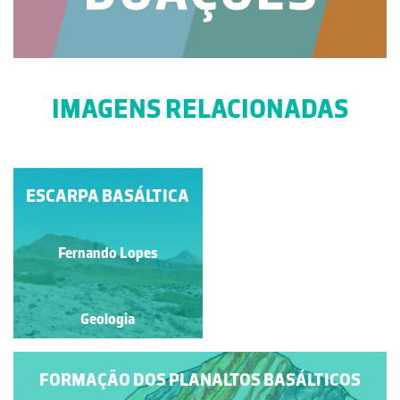
IMAGENS RELACIONADAS
ESCARPA BASÁLTICA
CALÇADA DE
GIGANTES
Mário Cachão
Fernando Lopes
Geologia
Geologia
FORMAÇÃO DOS PLANALTOS BASÁLTICOS