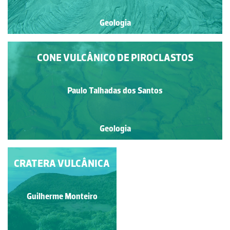
Geologia
CONE VULCÂNICO DE PIROCLASTOS
Paulo Talhadas dos Santos
Geologia
CRATERA VULCÂNICA
VULCÃO PICO DO
FOGO
Paulo Talhadas dos Santos
Guilherme Monteiro