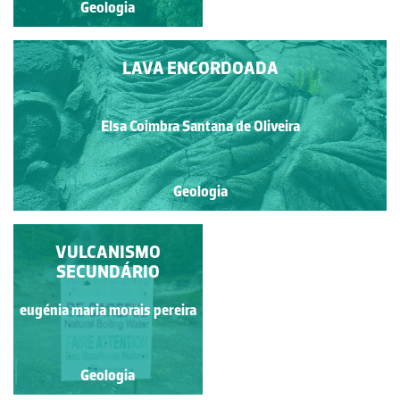
Geologia
Geologia
LAVA ENCORDOADA
Elsa Coimbra Santana de Oliveira
Geologia
CRATERA VULCÂNICA
VULCANISMO
SECUNDÁRIO
eugénia maria morais pereira
Guilherme Monteiro
Geologia
Geologia