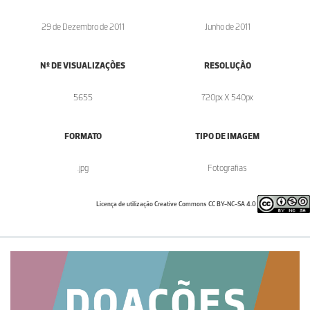
29 de Dezembro de 2011
Junho de 2011
Nº DE VISUALIZAÇÕES
RESOLUÇÃO
5655
720px X 540px
FORMATO
TIPO DE IMAGEM
.jpg
Fotografias
Licença de utilização Creative Commons CC BY-NC-SA 4.0