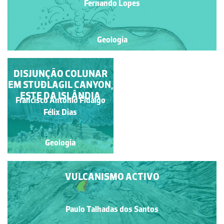
Fernando Lopes
Geologia
FORMAÇÃO DE UMA
DISJUNÇÃO COLUNAR
EM STUÐLAGIL CANYON,
ESCARPA BASÁLTICA
ESTE DA ISLÂNDIA
Francisco António Fidalgo
Fernando Lopes
Félix Dias
Geologia
Geologia
VULCANISMO ACTIVO
Paulo Talhadas dos Santos