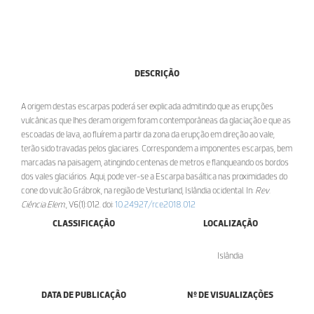
DESCRIÇÃO
A origem destas escarpas poderá ser explicada admitindo que as erupções
vulcânicas que lhes deram origem foram contemporâneas da glaciação e que as
escoadas de lava, ao fluírem a partir da zona da erupção em direção ao vale,
terão sido travadas pelos glaciares. Correspondem a imponentes escarpas, bem
marcadas na paisagem, atingindo centenas de metros e flanqueando os bordos
dos vales glaciários. Aqui, pode ver-se a Escarpa basáltica nas proximidades do
cone do vulcão Grábrok, na região de Vesturland, Islândia ocidental. In:
Rev.
Ciência Elem.
, V6(1):012. doi:
10.24927/rce2018.012
CLASSIFICAÇÃO
LOCALIZAÇÃO
Islândia
DATA DE PUBLICAÇÃO
Nº DE VISUALIZAÇÕES