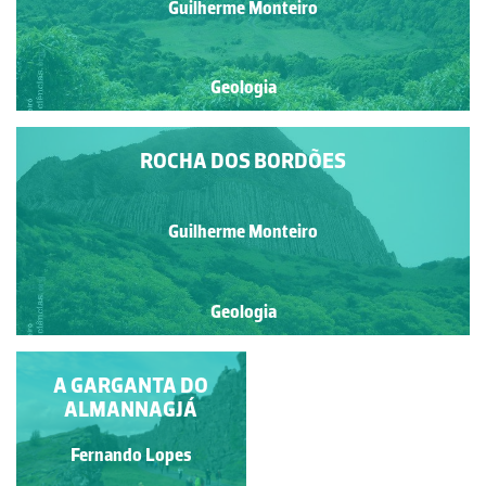
Guilherme Monteiro
Geologia
ROCHA DOS BORDÕES
Guilherme Monteiro
Geologia
BRECHA VULCÂNICA
A GARGANTA DO
DA PAPÔA (PENICHE)
ALMANNAGJÁ
Fernando Lopes
Luís Duarte