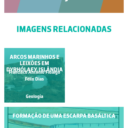
IMAGENS RELACIONADAS
RECUO DAS ARRIBAS
ARCOS MARINHOS E
LEIXÕES EM
DYRHÓLAEY, ISLÂNDIA
Francisco António Fidalgo
Francisco António Fidalgo
Félix Dias
Félix Dias
Geologia
Geologia
FORMAÇÃO DE UMA ESCARPA BASÁLTICA