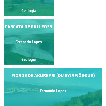
Geologia
Geologia
CASCATA DE GULLFOSS
CASCATA DE
HENGIFOSS
Fernando Lopes
Fernando Lopes
Geologia
Geologia
FIORDE DE AKUREYRI (OU EYJAFJÖRÐUR)
Fernando Lopes