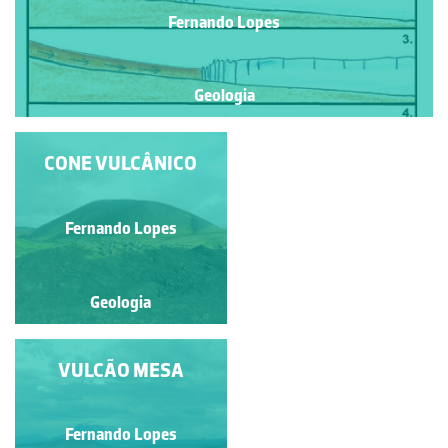
Fernando Lopes
Geologia
MORTOS DE POMPEIA
CONE VULCÂNICO
Aline Marcele Ghilardi
Fernando Lopes
Geologia
Geologia
FORMAÇÃO DE UM
VULCÃO MESA
VULCÃO MESA
Fernando Lopes
Fernando Lopes