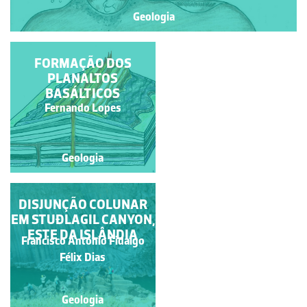
Geologia
CIRCO GLACIAR DE
FORMAÇÃO DOS
COCÕES DE
PLANALTOS
CONCELINHO (SERRA
BASÁLTICOS
DO GERÊS)
Dulce Henriques de Lima
Fernando Lopes
Geologia
Geologia
DISJUNÇÃO COLUNAR
DISJUNÇÃO COLUNAR
EM STUÐLAGIL CANYON,
DA CIDADELA DE
ESTE DA ISLÂNDIA
BORGARVIRKI
Francisco António Fidalgo
Fernando Lopes
Félix Dias
Geologia
Geologia