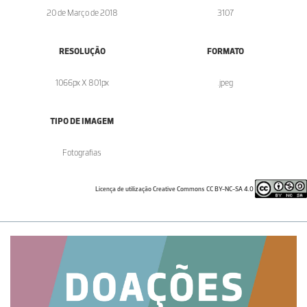
20 de Março de 2018
3107
RESOLUÇÃO
FORMATO
1066px X 801px
.jpeg
TIPO DE IMAGEM
Fotografias
Licença de utilização Creative Commons CC BY-NC-SA 4.0