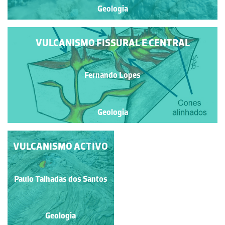
Geologia
VULCANISMO FISSURAL E CENTRAL
Fernando Lopes
Geologia
ALINHAMENTOS DE
VULCANISMO ACTIVO
CONES VULCÂNICOS
NA ILHA DE HEIMAEY
(ARQUIPÉLAGO DE
Paulo Talhadas dos Santos
Fernando Lopes
VESTMANNAEYJA)
Geologia
Geologia