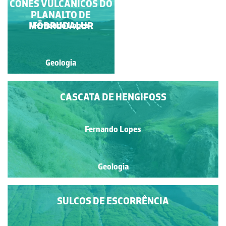
CONES VULCÂNICOS DO
EVIDENTE DAS
CAMADAS EM
PLANALTO DE
Francisco António Fidalgo
PEDREIRA EM
MÖÐRUDALUR
Fernando Lopes
Félix Dias
DESATIVAÇÃO
(FREGUESIA DA
AMOREIRA,
Geologia
Geologia
CONCELHO DE
ÓBIDOS)
CASCATA DE HENGIFOSS
Fernando Lopes
Geologia
SULCOS DE ESCORRÊNCIA