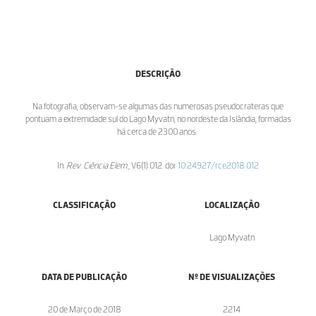
DESCRIÇÃO
Na fotografia, observam-se algumas das numerosas pseudocrateras que
pontuam a extremidade sul do Lago Myvatn, no nordeste da Islândia, formadas
há cerca de 2300 anos.
In:
Rev. Ciência Elem.
, V6(1):012. doi:
10.24927/rce2018.012
CLASSIFICAÇÃO
LOCALIZAÇÃO
Lago Myvatn
DATA DE PUBLICAÇÃO
Nº DE VISUALIZAÇÕES
20 de Março de 2018
2214