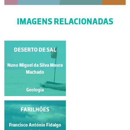
IMAGENS RELACIONADAS
FORMAÇÃO DE
DESERTO DE SAL
PSEUDOCRATERAS
Nuno Miguel da Silva Moura
Fernando Lopes
Machado
Geologia
Geologia
LAGUNA COLORADA
FARILHÕES
Francisco António Fidalgo
Aline Marcele Ghilardi