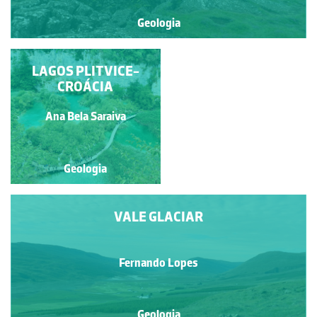
Geologia
RITFE (ESTRUTURAS
LAGOS PLITVICE-
ASSOCIADAS)
CROÁCIA
Fernando Lopes
Ana Bela Saraiva
Geologia
Geologia
VALE GLACIAR
Fernando Lopes
Geologia