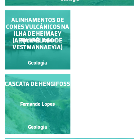
ALINHAMENTOS DE
HOMENAGEM A
CONES VULCÂNICOS NA
CARLOS FREIRE DE
ILHA DE HEIMAEY
ANDRADE
Francisco António Fidalgo
(ARQUIPÉLAGO DE
Fernando Lopes
Félix Dias
VESTMANNAEYJA)
Geologia
Geologia
CASCATA DE HENGIFOSS
A GARGANTA DO
ALMANNAGJÁ
Fernando Lopes
Fernando Lopes
Geologia
Geologia