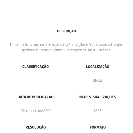
DESCRIÇÃO
Um aspecto da exploração em galeria da Formação de Dagorda: unidade argilo-
gipsífera do Triásico superior - Hetangiano da Bacia Lusitânica.
CLASSIFICAÇÃO
LOCALIZAÇÃO
Óbidos
DATA DE PUBLICAÇÃO
Nº DE VISUALIZAÇÕES
16 de Janeiro de 2012
7259
RESOLUÇÃO
FORMATO