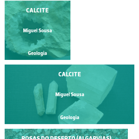
CALCITE VAR. DENTE-
CALCITE
DE-CÃO
Miguel Sousa
Miguel Sousa
Geologia
Geologia
CALCITE
Miguel Sousa
Geologia
ROSAS DO DESERTO (ALGARVIAS)