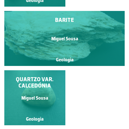
Geologia
Geologia
BARITE
Miguel Sousa
Geologia
QUARTZO VAR.
BLENDA
CALCEDÓNIA
Miguel Sousa
Miguel Sousa
Geologia
Geologia