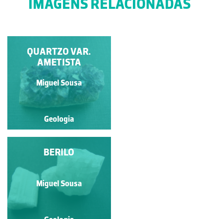
IMAGENS RELACIONADAS
QUARTZO VAR.
ITABIRITO
AMETISTA
Paulo Emanuel Talhadas
Miguel Sousa
Ferreira da Fonseca
Geologia
Geologia
ARAGONITE
BERILO
Miguel Sousa
Miguel Sousa