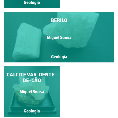
Geologia
Geologia
BERILO
Miguel Sousa
Geologia
CALCITE VAR. DENTE-
BLENDA
DE-CÃO
Miguel Sousa
Miguel Sousa
Geologia
Geologia