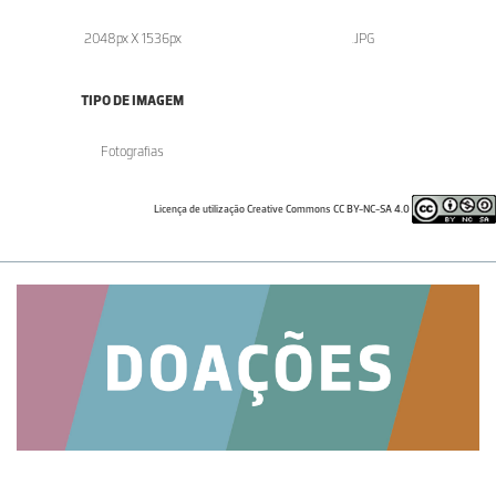
2048px X 1536px
.JPG
TIPO DE IMAGEM
Fotografias
Licença de utilização Creative Commons CC BY-NC-SA 4.0