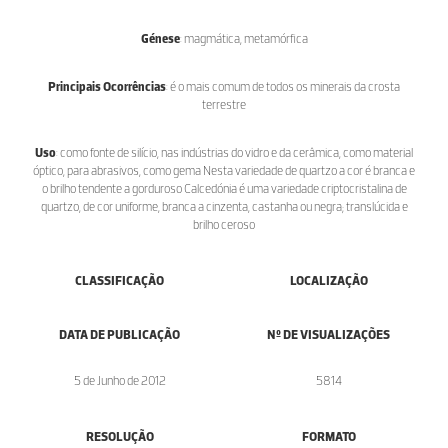
Génese
: magmática, metamórfica
Principais Ocorrências
: é o mais comum de todos os minerais da crosta
terrestre
Uso
: como fonte de silício, nas indústrias do vidro e da cerâmica, como material
óptico, para abrasivos, como gema Nesta variedade de quartzo a cor é branca e
o brilho tendente a gorduroso Calcedónia é uma variedade criptocristalina de
quartzo, de cor uniforme, branca a cinzenta, castanha ou negra; translúcida e
brilho ceroso
CLASSIFICAÇÃO
LOCALIZAÇÃO
DATA DE PUBLICAÇÃO
Nº DE VISUALIZAÇÕES
5 de Junho de 2012
5814
RESOLUÇÃO
FORMATO