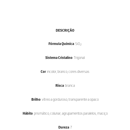
DESCRIÇÃO
Fórmula Química
: SiO
2
Sistema Cristalino
: Trigonal
Cor
: incolor, branco, cores diversas
Risca
: branca
Brilho
: vítreo a gorduroso, transparente a opaco
Hábito
: prismático, colunar, agrupamentos paralelos, maciço
Dureza
: 7