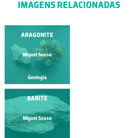
IMAGENS RELACIONADAS
QUARTZO VAR.
ARAGONITE
AMETISTA
Miguel Sousa
Miguel Sousa
Geologia
Geologia
AZURITE
BARITE
Miguel Sousa
Miguel Sousa