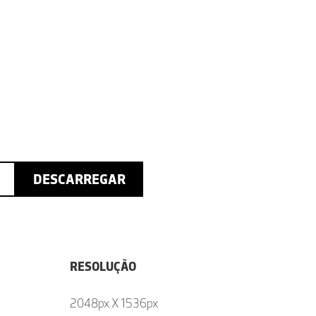
DESCARREGAR
RESOLUÇÃO
2048px X 1536px