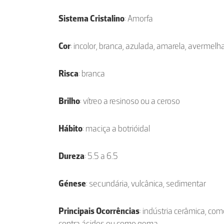
Sistema Cristalino
: Amorfa
Cor
: incolor, branca, azulada, amarela, avermelh
Risca
: branca
Brilho
: vítreo a resinoso ou a ceroso
Hábito
: maciça a botrióidal
Dureza
: 5.5 a 6.5
Génese
: secundária, vulcânica, sedimentar
Principais Ocorrências
: indústria cerâmica, co
contra ácidos ou como gema