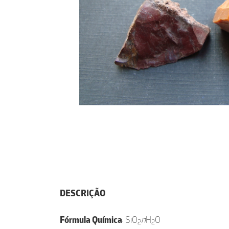
DESCRIÇÃO
Fórmula Química
: SiO
n
H
O
2
2