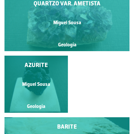
QUARTZO VAR. AMETISTA
Miguel Sousa
Geologia
ARAGONITE
AZURITE
Miguel Sousa
Miguel Sousa
Geologia
Geologia
BARITE