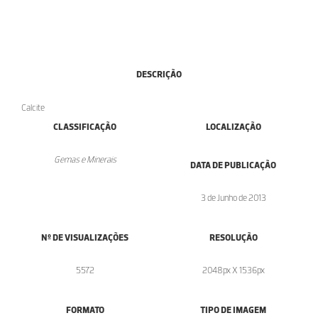
DESCRIÇÃO
Calcite
CLASSIFICAÇÃO
LOCALIZAÇÃO
Gemas e Minerais
DATA DE PUBLICAÇÃO
3 de Junho de 2013
Nº DE VISUALIZAÇÕES
RESOLUÇÃO
5572
2048px X 1536px
FORMATO
TIPO DE IMAGEM