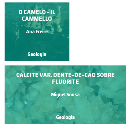
ARAGONITE
O CAMELO - IL
CAMMELLO
Miguel Sousa
Ana Freire
Geologia
Geologia
CALCITE VAR. DENTE-DE-CÃO SOBRE
FLUORITE
Miguel Sousa
Geologia