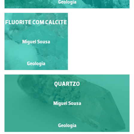
Geologia
FLUORITE COM CALCITE
ITABIRITO
Paulo Emanuel Talhadas
Miguel Sousa
Ferreira da Fonseca
Geologia
Geologia
QUARTZO
Miguel Sousa
Geologia