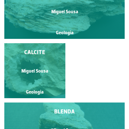
Miguel Sousa
Geologia
BERILO
CALCITE
Miguel Sousa
Miguel Sousa
Geologia
Geologia
BLENDA