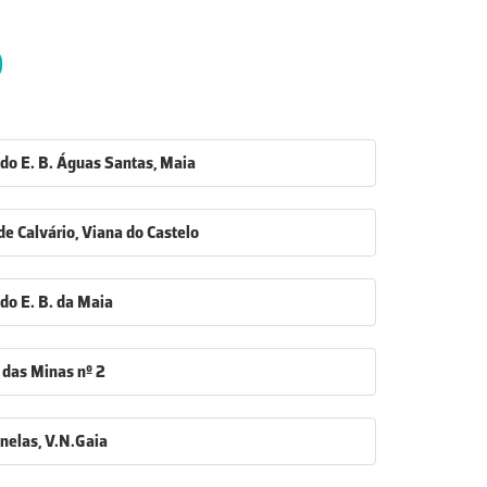
0
o do E. B. Águas Santas, Maia
. de Calvário, Viana do Castelo
 do E. B. da Maia
ra das Minas nº 2
anelas, V.N.Gaia