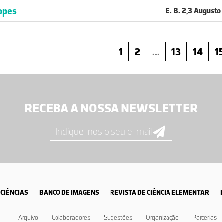
opes
E. B. 2,3 Augusto 
1
2
...
13
14
1
RECEBA A NOSSA NEWSLETTER
CIÊNCIAS
BANCO DE IMAGENS
REVISTA DE CIÊNCIA ELEMENTAR
Arquivo
Colaboradores
Sugestões
Organização
Parcerias