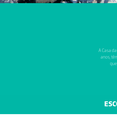
A Casa das
anos, têm
que
ESC