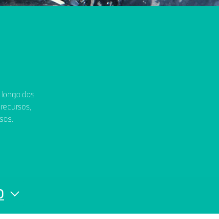
o longo dos
 recursos,
sos.
0