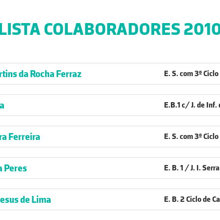
LISTA COLABORADORES 201
tins da Rocha Ferraz
E. S. com 3º Cicl
a
E.B.1 c/ J. de Inf
ra Ferreira
E. S. com 3º Ciclo
a Peres
E. B. 1 / J. I. Ser
Jesus de Lima
E. B. 2 Ciclo de C