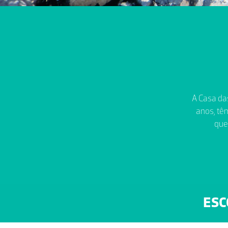
A Casa das
anos, têm
que
ESC