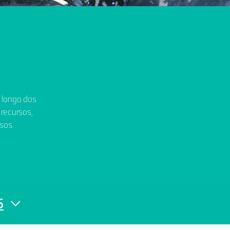
o longo dos
 recursos,
sos.
5