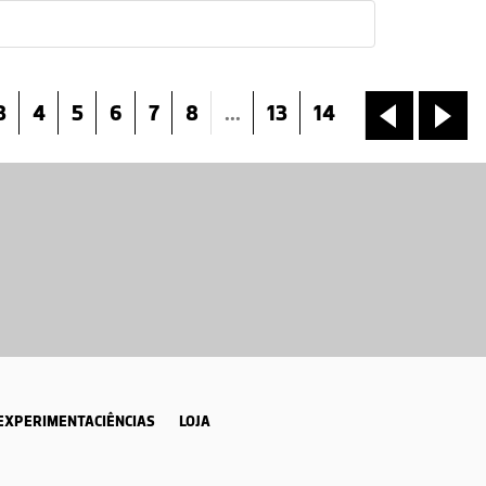
3
4
5
6
7
8
...
13
14
«
»
EXPERIMENTACIÊNCIAS
LOJA