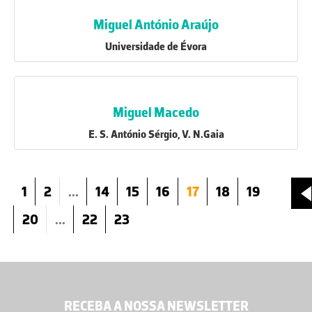
Miguel António Araújo
Universidade de Évora
Miguel Macedo
E. S. António Sérgio, V. N.Gaia
1
2
...
14
15
16
17
18
19
20
...
22
23
RECEBA A NOSSA NEWSLETTER