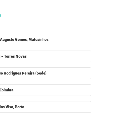
0
lo Augusto Gomes, Matosinhos
s - Torres Novas
nso Rodrigues Pereira (Sede)
, Coimbra
clos Viso, Porto