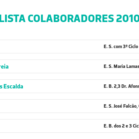
LISTA COLABORADORES 201
E. S. com 3º Cic
reia
E. S. Maria Lama
s Escalda
E. B. 2,3 Dr. Afo
E. S. José Falcão
E. B. dos 2 e 3 Ci