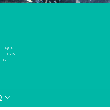
o longo dos
 recursos,
sos.
0