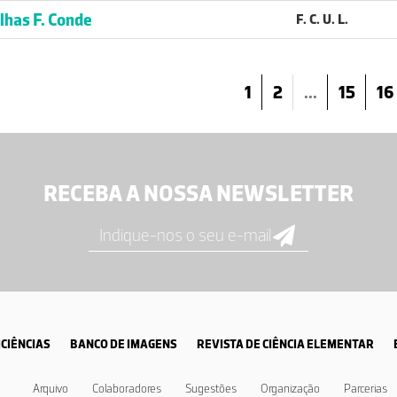
lhas F. Conde
F. C. U. L.
1
2
...
15
16
RECEBA A NOSSA NEWSLETTER
CIÊNCIAS
BANCO DE IMAGENS
REVISTA DE CIÊNCIA ELEMENTAR
Arquivo
Colaboradores
Sugestões
Organização
Parcerias