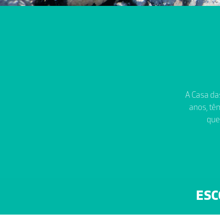
A Casa das
anos, têm
que
ESC