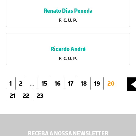
Renato Dias Peneda
F. C. U. P.
Ricardo André
F. C. U. P.
1
2
...
15
16
17
18
19
20
21
22
23
RECEBA A NOSSA NEWSLETTER