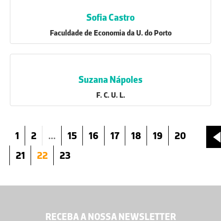
Sofia Castro
Faculdade de Economia da U. do Porto
Suzana Nápoles
F. C. U. L.
1
2
...
15
16
17
18
19
20
21
22
23
RECEBA A NOSSA NEWSLETTER